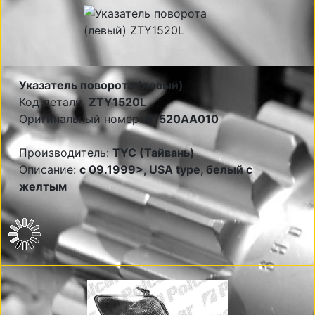
Указатель поворота (левый)
Код детали:
ZTY1520L
Оригинальный номер:
81520AA010
Производитель:
TYC (Тайвань)
Описание:
c 09.1999>, USA type, белый с
желтым