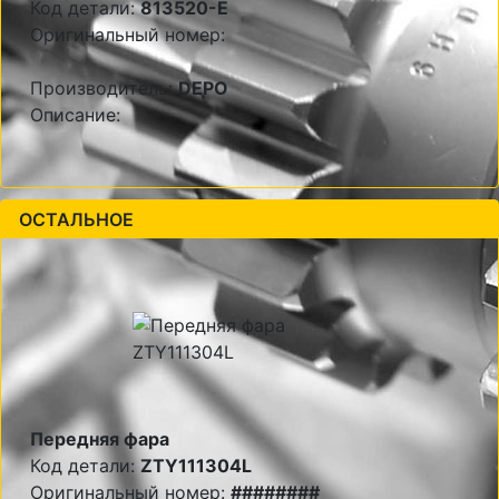
Код детали:
813520-E
Оригинальный номер:
Производитель:
DEPO
Описание:
ОСТАЛЬНОЕ
Передняя фара
Код детали:
ZTY111304L
Оригинальный номер:
########