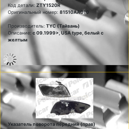
Код детали:
ZTY1520R
Оригинальный номер:
81510AA010
Производитель:
TYC (Тайвань)
Описание:
c 09.1999>, USA type, белый с
желтым
Указатель поворота передний (прав)