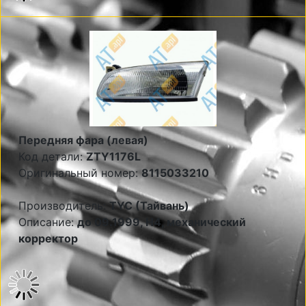
Передняя фара (левая)
Код детали:
ZTY1176L
Оригинальный номер:
8115033210
Производитель:
TYC (Тайвань)
Описание:
до 09.1999, Н4, механический
корректор