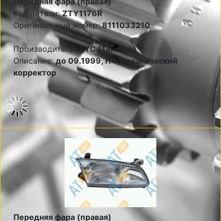
Передняя фара (правая)
Код детали:
ZTY1176R
Оригинальный номер:
8111033210
Производитель:
TYC (Тайвань)
Описание:
до 09.1999, Н4, механический
корректор
Передняя фара (правая)