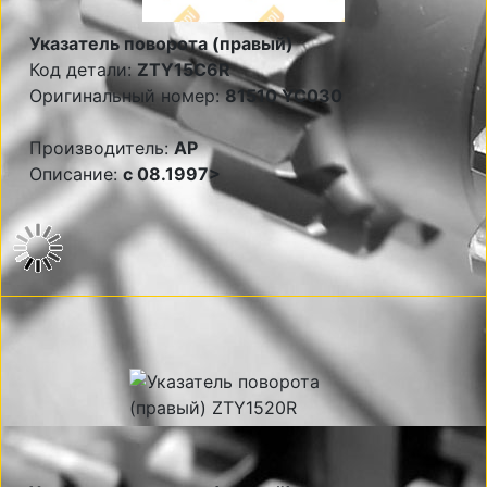
Указатель поворота (правый)
Код детали:
ZTY15C6R
Оригинальный номер:
81510 YC030
Производитель:
AP
Описание:
c 08.1997>