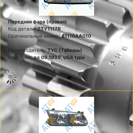
Передняя фара (правая)
Код детали:
ZTY1117R
Оригинальный номер:
81110AA010
Производитель:
TYC (Тайвань)
Описание:
до 09.1999, USA type