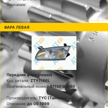
Описание:
ФАРА ЛЕВАЯ
Передняя фара (левая)
Код детали:
ZTY1186L
Оригинальный номер:
81150YC040
Производитель:
TYC (Тайвань)
Описание:
до 09.1999