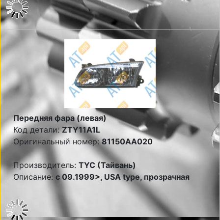
Передняя фара (левая)
Код детали:
ZTY11A1L
Оригинальный номер:
81150AA020
Производитель:
TYC (Тайвань)
Описание:
c 09.1999>, USA type, прозрачная