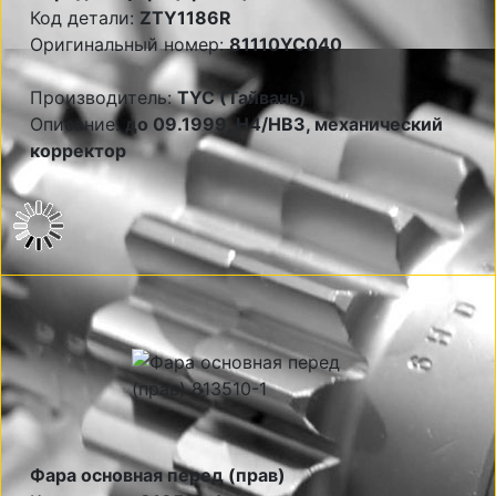
Код детали:
ZTY1186R
Оригинальный номер:
81110YC040
Производитель:
TYC (Тайвань)
Описание:
до 09.1999, Н4/НВ3, механический
корректор
Фара основная перед (прав)