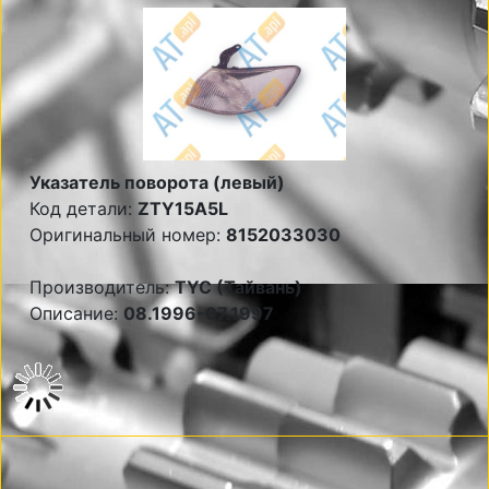
Указатель поворота (левый)
Код детали:
ZTY15A5L
Оригинальный номер:
8152033030
Производитель:
TYC (Тайвань)
Описание:
08.1996-07.1997