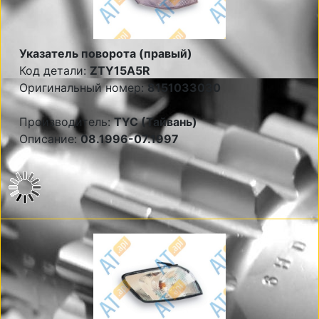
Указатель поворота (правый)
Код детали:
ZTY15A5R
Оригинальный номер:
8151033030
Производитель:
TYC (Тайвань)
Описание:
08.1996-07.1997