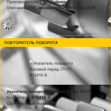
Производитель:
TYC (Тайвань)
Описание:
TYC, механический, H4, HB3, ECE
ПОВТОРИТЕЛЬ ПОВОРОТА
Указатель поворота боковой перед (Л=П)
Код детали:
813419-6
Оригинальный номер: