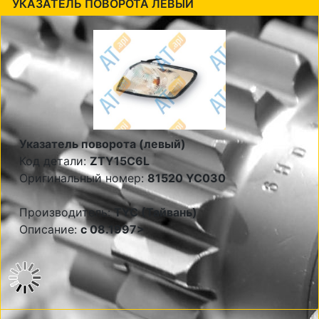
УКАЗАТЕЛЬ ПОВОРОТА ЛЕВЫЙ
Указатель поворота (левый)
Код детали:
ZTY15C6L
Оригинальный номер:
81520 YC030
Производитель:
TYC (Тайвань)
Описание:
c 08.1997>