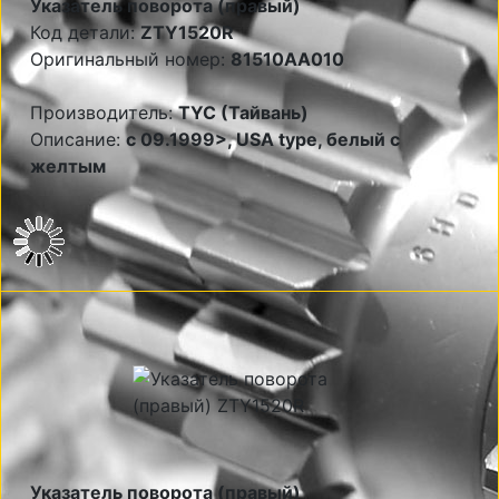
Указатель поворота (правый)
Код детали:
ZTY1520R
Оригинальный номер:
81510AA010
Производитель:
TYC (Тайвань)
Описание:
c 09.1999>, USA type, белый с
желтым
Указатель поворота (правый)