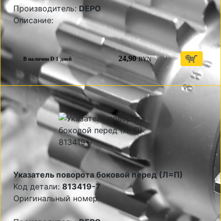
Производитель:
DEPO
Описание:
24,90
BYN
В наличии D 1 дней
Указатель поворота боковой перед (Л=П)
Код детали:
813419-7
Оригинальный номер: