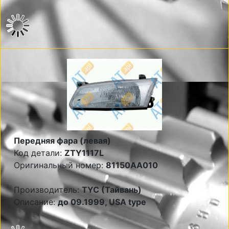
Передняя фара (левая)
Код детали:
ZTY1117L
Оригинальный номер:
81150AA010
Производитель:
TYC (Тайвань)
Описание:
до 09.1999, USA type