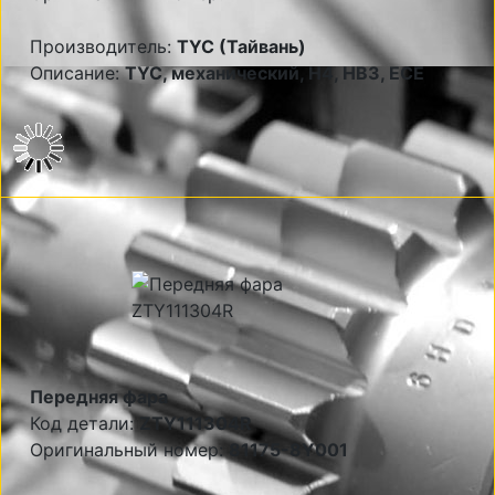
Производитель:
TYC (Тайвань)
Описание:
TYC, механический, H4, HB3, ECE
Передняя фара
Код детали:
ZTY111304R
Оригинальный номер:
81175-8Y001