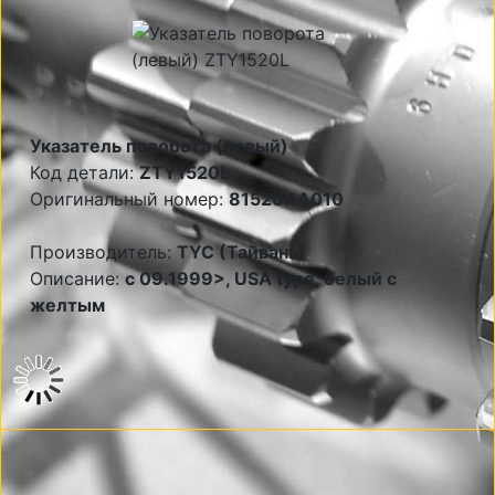
Указатель поворота (левый)
Код детали:
ZTY1520L
Оригинальный номер:
81520AA010
Производитель:
TYC (Тайвань)
Описание:
c 09.1999>, USA type, белый с
желтым