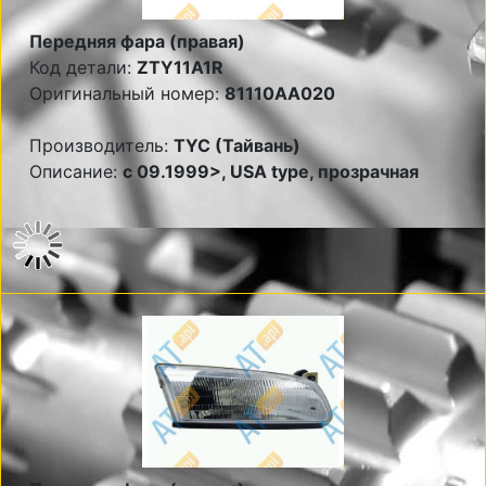
Передняя фара (правая)
Код детали:
ZTY11A1R
Оригинальный номер:
81110AA020
Производитель:
TYC (Тайвань)
Описание:
c 09.1999>, USA type, прозрачная