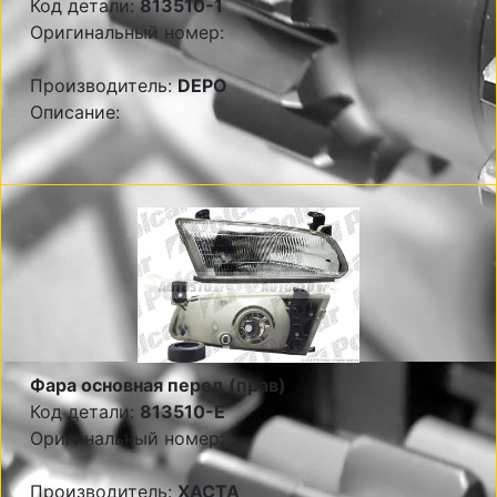
Код детали:
813510-1
Оригинальный номер:
Производитель:
DEPO
Описание:
Фара основная перед (прав)
Код детали:
813510-E
Оригинальный номер:
Производитель:
XACTA