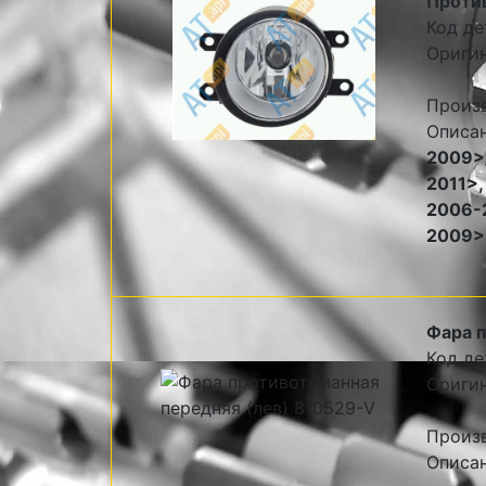
Против
Код де
Ориги
Произ
Описа
2009>/
2011>,
2006-2
2009>
Фара п
Код де
Оригин
Произ
Описан