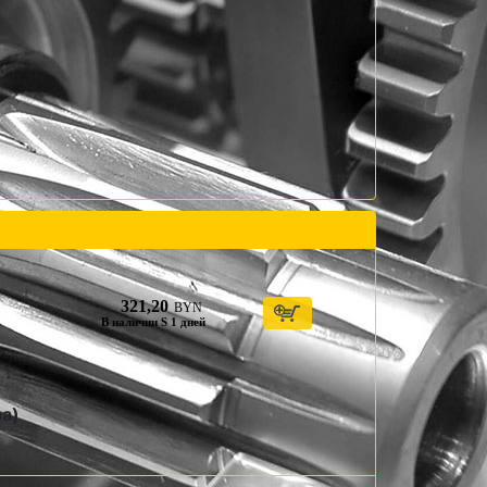
321,20
BYN
В наличии S 1 дней
а)