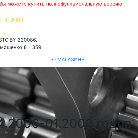
. Вы можете купить полнофункциональную версию
Е НАМ!
1-99-16
0
ТЫ:
shopping_cart
STO.BY
220086,
имошенко 8 - 359
О МАГАЗИНЕ
04.2006-01.2009 годов