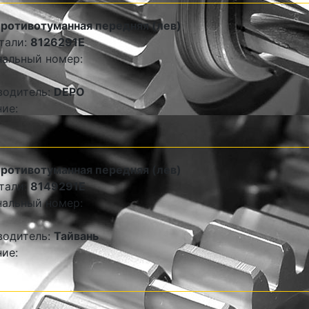
ротивотуманная передняя (лев)
тали:
8126291E
альный номер:
водитель:
DEPO
ие:
ротивотуманная передняя (лев)
тали:
8149291E
альный номер:
водитель:
Тайвань
ие: