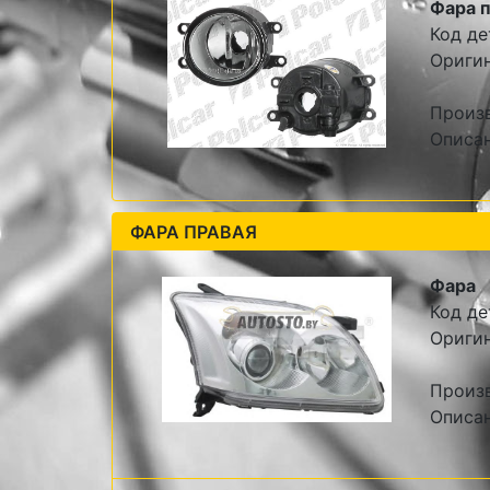
Фара п
Код де
Оригин
Произ
Описан
ФАРА ПРАВАЯ
Фара
Код де
Оригин
Произ
Описа