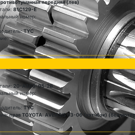
ротивотуманная передняя (лев)
тали:
81C129-E
альный номер:
водитель:
TYC
ие:
тали:
20-A369-05-2B
альный номер:
водитель:
TYC
ние:
прав TOYOTA: AVENSIS 03-06 (хэтчбэк) (без мотор