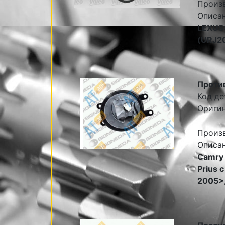
Произ
Описа
LEXUS: 
(URJ20
Против
Код де
Ориги
Произ
Описа
Camry 
Prius 
2005>,