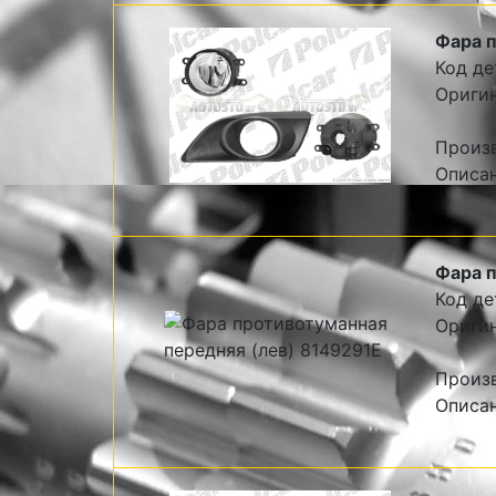
Фара п
Код де
Оригин
Произ
Описан
Фара п
Код де
Оригин
Произ
Описан