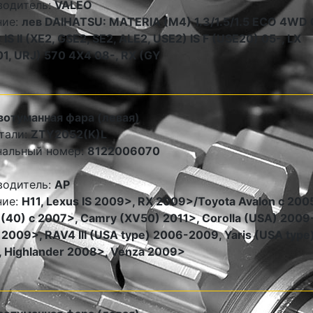
водитель:
VALEO
ние:
лев DAIHATSU: MATERIA (M4) 1.3/1.5/1.5 ECO 4WD 
IS II (XE2, GSE2, SE2, ALE2, USE2) IS F (USE20) 05-, LX
1, URJ) 570 4X4 08-, RX (GY
отуманная фара (левая)
тали:
ZTY2052(K)L
нальный номер:
8122006070
водитель:
AP
ние:
Н11, Lexus IS 2009>, RX 2009>/Toyota Avalon c 200
(40) с 2007>, Camry (XV50) 2011>, Corolla (USA) 2009
c 2009>, RAV4 III (USA type) 2006-2009, Yaris (USA type)
 Highlander 2008>, Venza 2009>