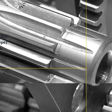
V50)
ype)
a