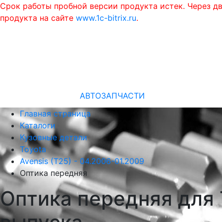
Срок работы пробной версии продукта истек. Через д
продукта на сайте
www.1c-bitrix.ru
.
АВТОЗАПЧАСТИ
Главная страница
Каталоги
Кузовные детали
Toyota
Avensis (T25) - 04.2006-01.2009
Оптика передняя
Оптика передняя для 