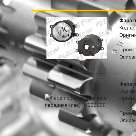
Фара п
Код де
Оригин
Произ
Описан
Фара п
Код де
Оригин
Произ
Описан