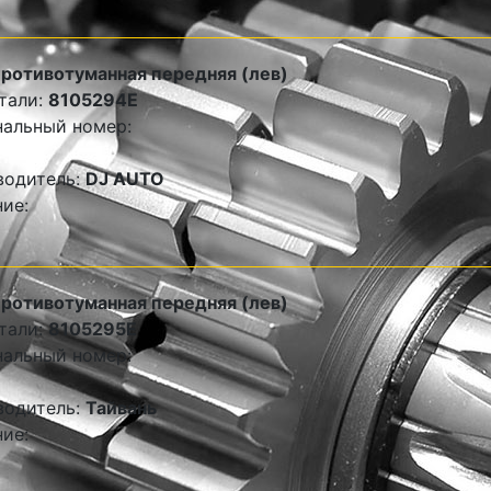
ротивотуманная передняя (лев)
тали:
8105294E
альный номер:
водитель:
DJ AUTO
ие:
ротивотуманная передняя (лев)
тали:
8105295E
альный номер:
водитель:
Тайвань
ие: