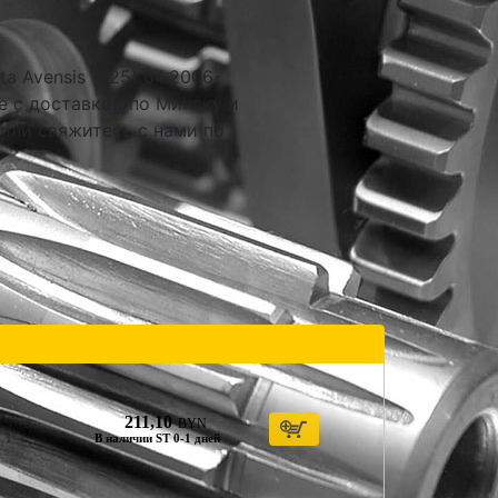
a Avensis (T25) 04.2006-
е с доставкой по Минску и
 или свяжитесь с нами по
211,10
BYN
В наличии ST 0-1 дней