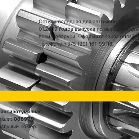
Оптика передняя для автомобилей Toyot
01.2009 годов выпуска по выгодной цен
всей Беларуси. Оформите заказ онлайн
телефону +375 (29) 161-99-16.
противотуманная
тали:
088969
альный номер: