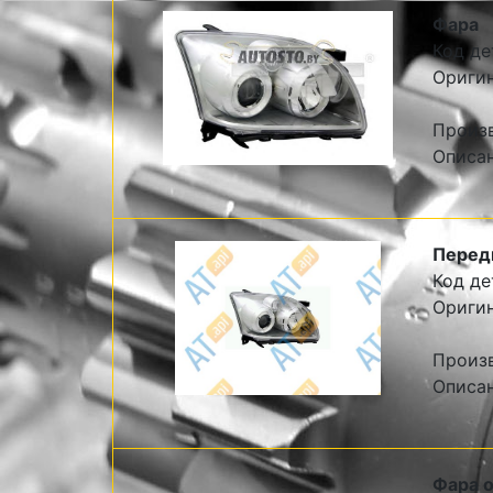
Фара
Код де
Оригин
Произ
Описа
Передн
Код де
Ориги
Произ
Описа
Фара о