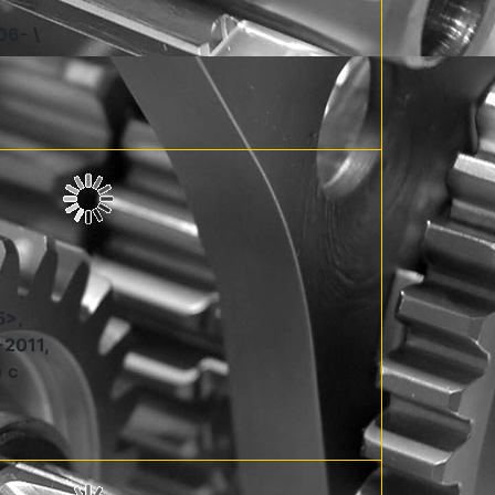
06- \
5>,
-2011,
 c