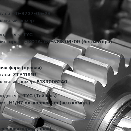
тали:
20-B737-05-2B
альный номер:
водитель:
TYC
ние:
прав TOYOTA: AVENSIS 06-09 (без мотора)
яя фара (правая)
тали:
ZTY1191R
нальный номер:
8133005240
водитель:
TYC (Тайвань)
ние:
Н1/Н7, эл. корректор (не в компл.)
сновная перед (прав)