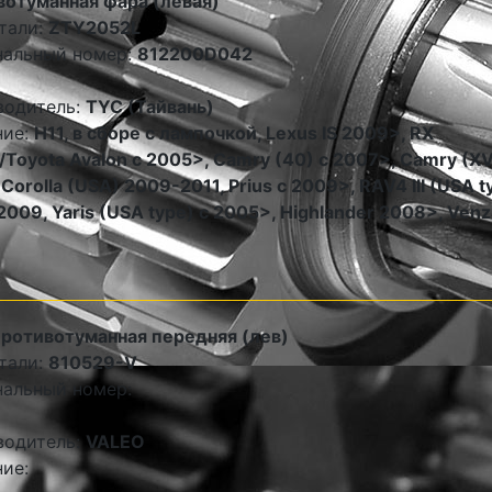
отуманная фара (левая)
тали:
ZTY2052L
нальный номер:
812200D042
водитель:
TYC (Тайвань)
ние:
Н11, в сборе с лампочкой, Lexus IS 2009>, RX
Toyota Avalon c 2005>, Camry (40) с 2007>, Camry (X
 Corolla (USA) 2009-2011, Prius c 2009>, RAV4 III (USA t
009, Yaris (USA type) c 2005>, Highlander 2008>, Venz
ротивотуманная передняя (лев)
тали:
810529-V
альный номер:
водитель:
VALEO
ие: