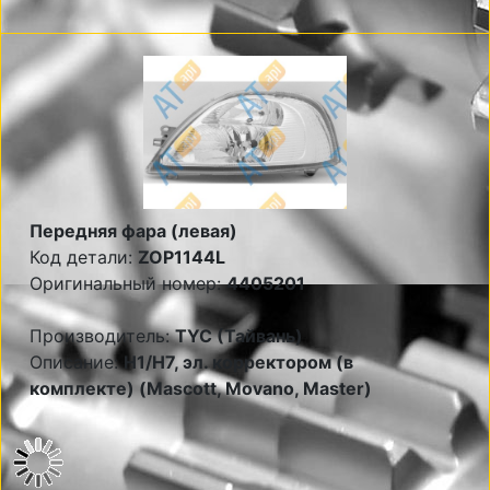
Передняя фара (левая)
Код детали:
ZOP1144L
Оригинальный номер:
4405201
Производитель:
TYC (Тайвань)
Описание:
Н1/Н7, эл. корректором (в
комплекте) (Mascott, Movano, Master)