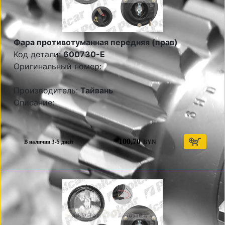
Фара противотуманная передняя (прав)
Код детали:
600730-E
Оригинальный номер:
Производитель:
Тайвань
Описание:
100,70
BYN
В наличии 3-5 дней