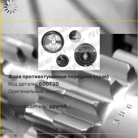
Фара противотуманная передняя (прав)
Код детали:
600730
Оригинальный номер:
Производитель:
другой
Описание: