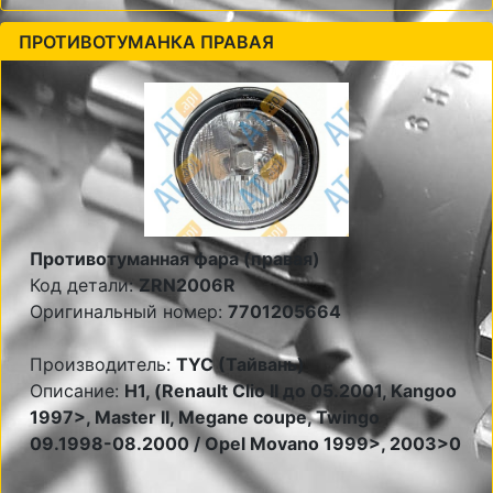
ПРОТИВОТУМАНКА ПРАВАЯ
Противотуманная фара (правая)
Код детали:
ZRN2006R
Оригинальный номер:
7701205664
Производитель:
TYC (Тайвань)
Описание:
Н1, (Renault Clio II до 05.2001, Kangoo
1997>, Master II, Megane coupe, Twingo
09.1998-08.2000 / Opel Movano 1999>, 2003>0