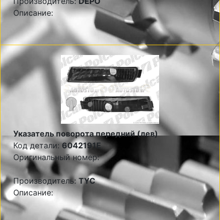
Производитель:
DEPO
Описание:
Указатель поворота передний (лев)
Код детали:
6042191E
Оригинальный номер:
Производитель:
TYC
Описание: