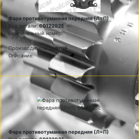
Фара противотуманная передняя (Л=П)
Код детали:
6012292E
Оригинальный номер:
Производитель:
другой
Описание:
Фара противотуманная передняя (Л=П)