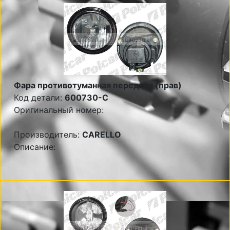
Фара противотуманная передняя (прав)
Код детали:
600730-C
Оригинальный номер:
Производитель:
CARELLO
Описание: