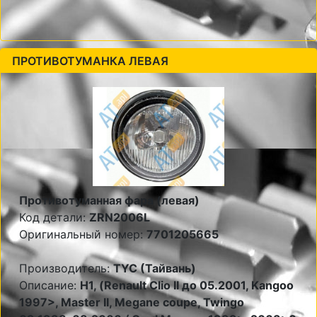
ПРОТИВОТУМАНКА ЛЕВАЯ
Противотуманная фара (левая)
Код детали:
ZRN2006L
Оригинальный номер:
7701205665
Производитель:
TYC (Тайвань)
Описание:
Н1, (Renault Clio II до 05.2001, Kangoo
1997>, Master II, Megane coupe, Twingo