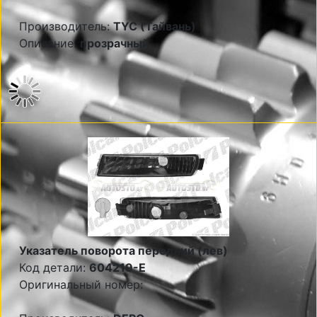
Производитель:
TYC (Тайвань)
Описание:
прозрачный
Указатель поворота передний (лев)
Код детали:
604219-E
Оригинальный номер: