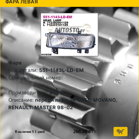
ФАРА ЛЕВАЯ
Фара
Код детали:
551-1143L-LD-EM
Оригинальный номер:
Производитель:
DEPO
Описание:
передн лев с ЭК OPEL: MOVANO,
RENAULT: MASTER 98-02
260,10
BYN
В наличии S 1 дней