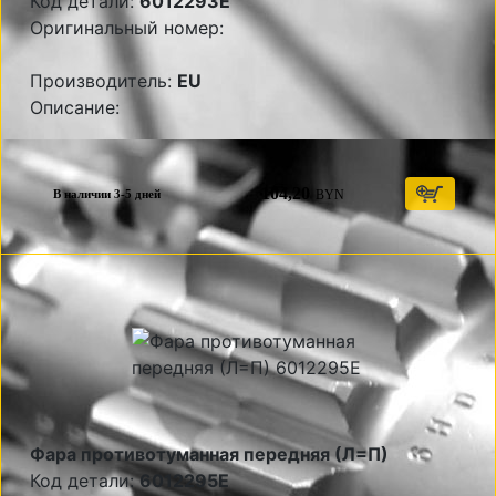
Код детали:
6012293E
Оригинальный номер:
Производитель:
EU
Описание:
104,20
BYN
В наличии 3-5 дней
Фара противотуманная передняя (Л=П)
Код детали:
6012295E