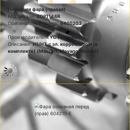
Передняя фара (правая)
Код детали:
ZOP1144R
Оригинальный номер:
4405203
Производитель:
TYC (Тайвань)
Описание:
Н1/Н7, с эл. корректором (в
комплекте) (Mascott, Movano, Master)