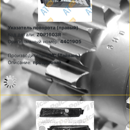
Указатель поворота (правый)
Код детали:
ZOP1603R
Оригинальный номер:
4401905
Производитель:
TYC (Тайвань)
Описание:
прозрачный