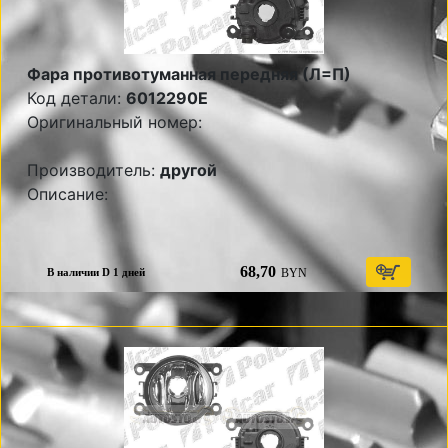
Фара противотуманная передняя (Л=П)
Код детали:
6012290E
Оригинальный номер:
Производитель:
другой
Описание:
68,70
BYN
В наличии D 1 дней