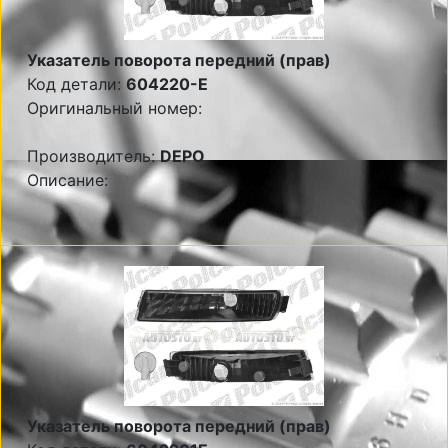
Указатель поворота передний (прав)
Код детали:
604220-E
Оригинальный номер:
Производитель:
DEPO
Описание:
Указатель поворота передний (прав)