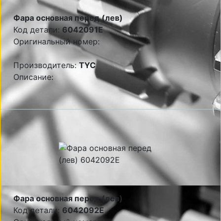
Фара основная перед (лев)
Код детали:
6042091E
Оригинальный номер:
Производитель:
TYC
Описание:
Фара основная перед (лев)
Код детали:
6042092E