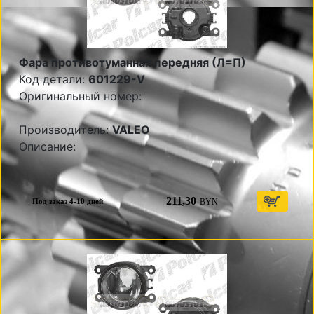
Фара противотуманная передняя (Л=П)
Код детали:
601229-V
Оригинальный номер:
Производитель:
VALEO
Описание:
211,30
BYN
Под заказ 4-10 дней