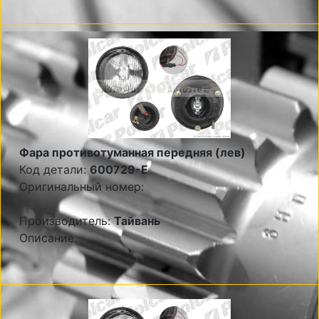
Фара противотуманная передняя (лев)
Код детали:
600729-E
Оригинальный номер:
Производитель:
Тайвань
Описание: