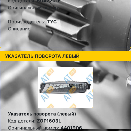
Код детали:
6042201E
Оригинальный номер:
Производитель:
TYC
Описание:
УКАЗАТЕЛЬ ПОВОРОТА ЛЕВЫЙ
Указатель поворота (левый)
Код детали:
ZOP1603L
Оригинальный номер:
4401906