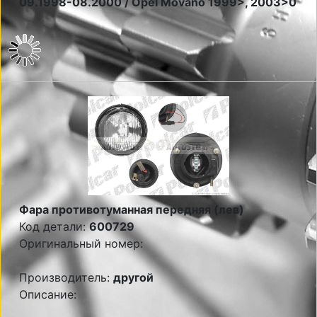
09.1998-08.2000 / Opel Movano 1999>, 2003>0
Фара противотуманная передняя (лев)
Код детали:
600729
Оригинальный номер:
Производитель:
другой
Описание: