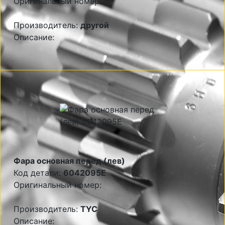
Оригинальный номер:
Производитель:
другой
Описание:
Фара основная перед (лев)
Код детали:
6042095E
Оригинальный номер:
Производитель:
TYC
Описание: