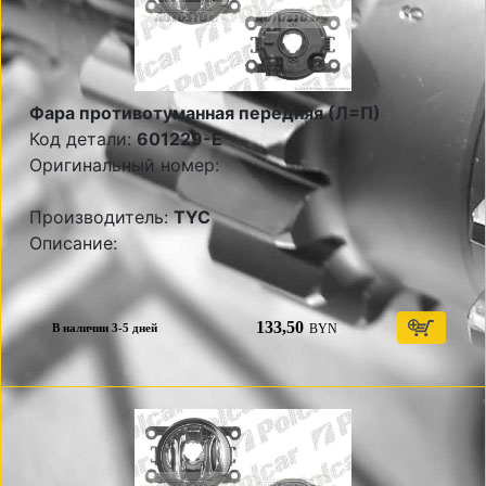
Фара противотуманная передняя (Л=П)
Код детали:
601229-E
Оригинальный номер:
Производитель:
TYC
Описание:
133,50
BYN
В наличии 3-5 дней