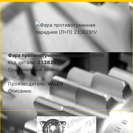
Фара противотуманная передняя (Л=П)
Код детали:
2338291V
Оригинальный номер:
Производитель:
VALEO
Описание: