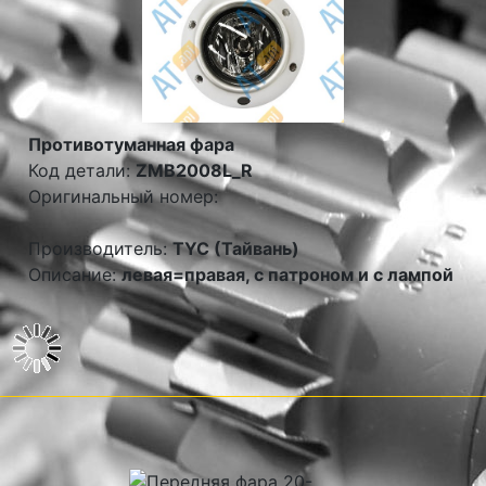
Противотуманная фара
Код детали:
ZMB2008L_R
Оригинальный номер:
Производитель:
TYC (Тайвань)
Описание:
левая=правая, с патроном и с лампой