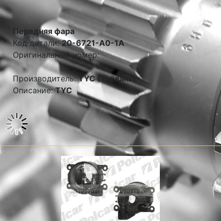
Передняя фара
Код детали:
20-6721-A0-1A
Оригинальный номер:
Производитель:
TYC (Тайвань)
Описание:
TYC