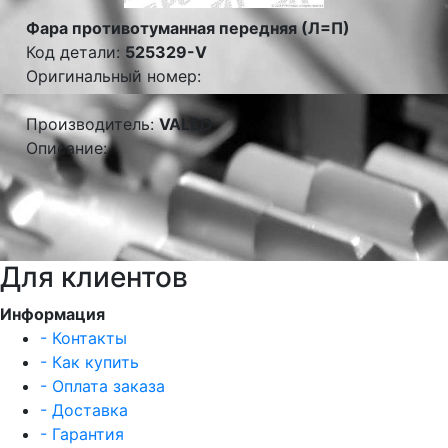
Фара противотуманная передняя (Л=П)
Код детали:
525329-V
Оригинальный номер:
Производитель:
VALEO
Описание:
Для клиентов
Информация
- Контакты
- Как купить
- Оплата заказа
- Доставка
- Гарантия