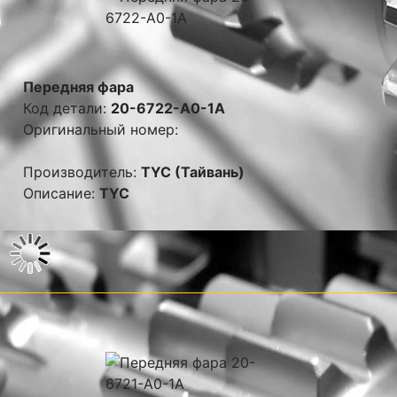
Передняя фара
Код детали:
20-6722-A0-1A
Оригинальный номер:
Производитель:
TYC (Тайвань)
Описание:
TYC