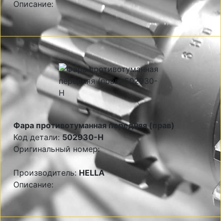
Описание:
Фара противотуманная передняя (прав)
Код детали:
502930-H
Оригинальный номер:
Производитель:
HELLA
Описание: