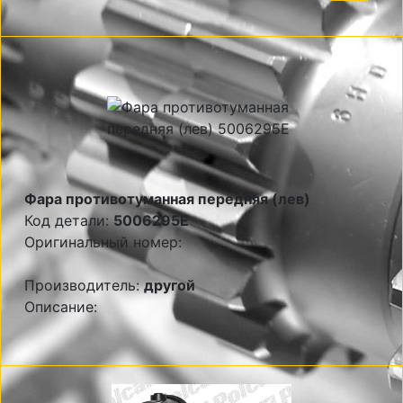
Фара противотуманная передняя (лев)
Код детали:
5006295E
Оригинальный номер:
Производитель:
другой
Описание: