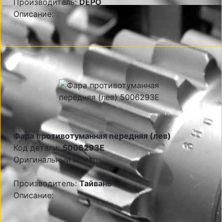
Производитель:
DEPO
Описание:
Фара противотуманная передняя (лев)
Код детали:
5006293E
Оригинальный номер:
Производитель:
Тайвань
Описание: