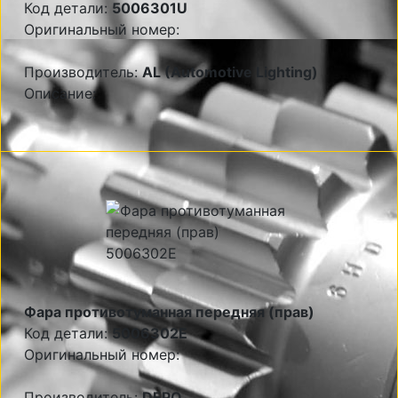
Код детали:
5006301U
Оригинальный номер:
Производитель:
AL (Automotive Lighting)
Описание:
Фара противотуманная передняя (прав)
Код детали:
5006302E
Оригинальный номер:
Производитель:
DEPO