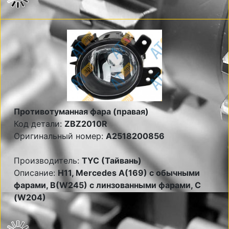
Противотуманная фара (правая)
Код детали:
ZBZ2010R
Оригинальный номер:
A2518200856
Производитель:
TYC (Тайвань)
Описание:
Н11, Mercedes A(169) с обычными
фарами, B(W245) c линзованными фарами, C
(W204)