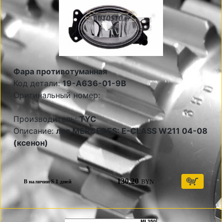
Фара противотуманная
Код детали:
19-A636-01-9B
Оригинальный номер:
Производитель:
TYC
Описание:
лев MERCEDES: E-CLASS W211 04-08
(ксенон)
130,20
BYN
В наличии S 1 дней