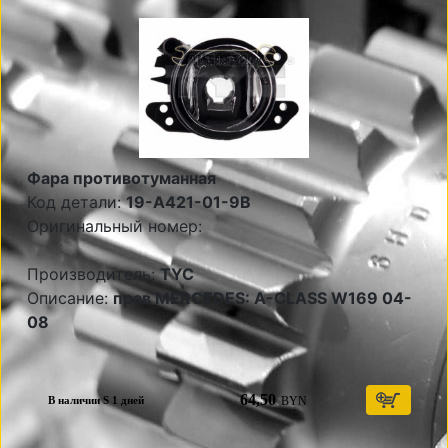
Фара противотуманная
Код детали:
19-A421-01-9B
Оригинальный номер:
Производитель:
TYC
Описание:
прав MERCEDES: A-CLASS W169 04-
08
64,50
BYN
В наличии S 1 дней