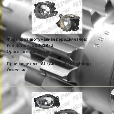
Фара противотуманная передняя (лев)
Код детали:
500629-U
Оригинальный номер:
Производитель:
AL (Automotive Lighting)
Описание: