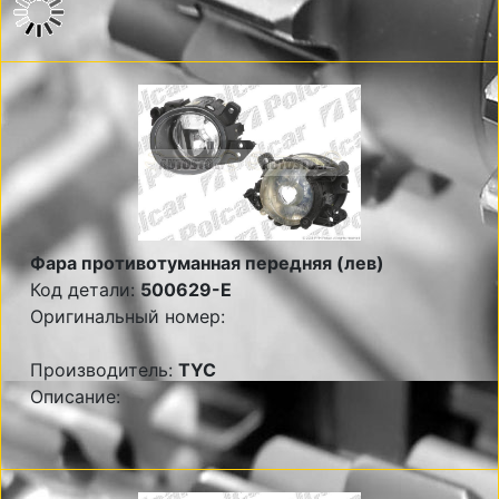
Фара противотуманная передняя (лев)
Код детали:
500629-E
Оригинальный номер:
Производитель:
TYC
Описание: