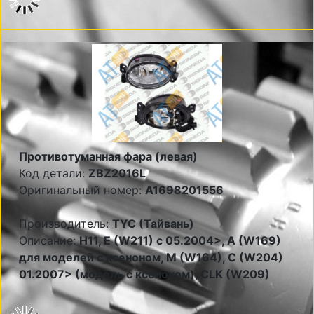
Противотуманная фара (левая)
Код детали:
ZBZ2016L
Оригинальный номер:
A1698201556
Производитель:
TYC (Тайвань)
Описание:
Н11, E (W211) c 05.2004>, A (W169)
для моделей с ксеноном, M (W164), C (W204)
01.2007> (модель с ксеноном), CLK (W209)