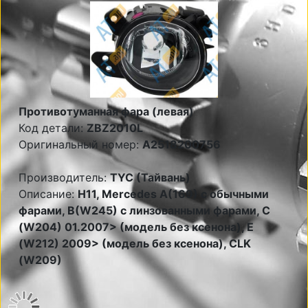
Противотуманная фара (левая)
Код детали:
ZBZ2010L
Оригинальный номер:
A2518200756
Производитель:
TYC (Тайвань)
Описание:
Н11, Mercedes A(169) с обычными
фарами, B(W245) c линзованными фарами, C
(W204) 01.2007> (модель без ксенона), E
(W212) 2009> (модель без ксенона), CLK
(W209)