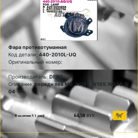
Фара противотуманная
Код детали:
440-2010L-UQ
Оригинальный номер:
Производитель:
DEPO
Описание:
передн лев MB: W164,W169,W245
04-
64,50
BYN
В наличии S 1 дней