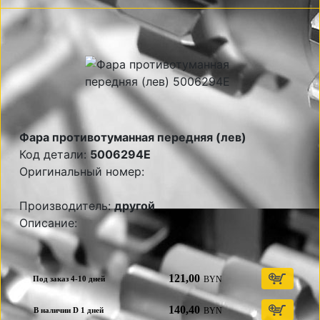
Фара противотуманная передняя (лев)
Код детали:
5006294E
Оригинальный номер:
Производитель:
другой
Описание:
121,00
BYN
Под заказ 4-10 дней
140,40
BYN
В наличии D 1 дней