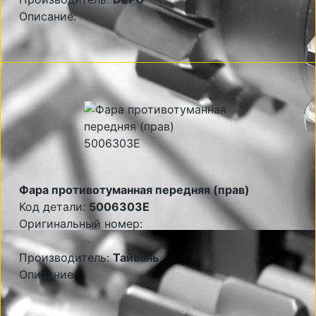
Описание:
Фара противотуманная передняя (прав)
Код детали:
5006303E
Оригинальный номер:
Производитель:
Тайвань
Описание: