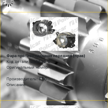
Фара противотуманная передняя (прав)
Код детали:
500630-E
Оригинальный номер:
Производитель:
TYC
Описание: