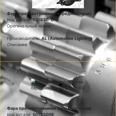
Фара противотуманная передняя (прав)
Код детали:
501830-U
Оригинальный номер:
Производитель:
AL (Automotive Lighting)
Описание:
Фара противотуманная передняя (прав)
Код детали:
5018300E