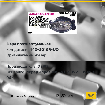
Фара противотуманная
Код детали:
440-2016R-UQ
Оригинальный номер:
Производитель:
DEPO
Описание:
передн прав MB: W169,W211,W463
04-
121,50
BYN
В наличии S 1 дней