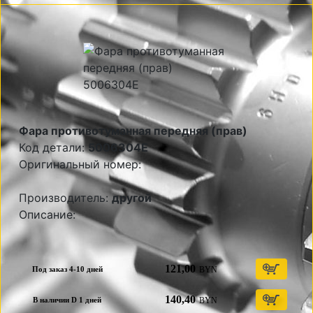
Фара противотуманная передняя (прав)
Код детали:
5006304E
Оригинальный номер:
Производитель:
другой
Описание:
121,00
BYN
Под заказ 4-10 дней
140,40
BYN
В наличии D 1 дней