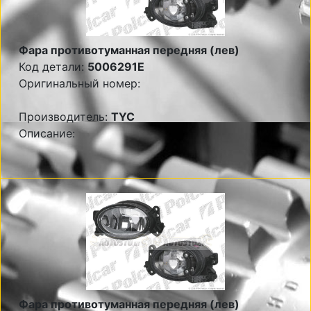
Фара противотуманная передняя (лев)
Код детали:
5006291E
Оригинальный номер:
Производитель:
TYC
Описание:
Фара противотуманная передняя (лев)