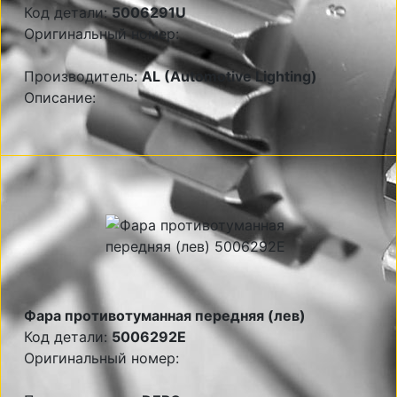
Код детали:
5006291U
Оригинальный номер:
Производитель:
AL (Automotive Lighting)
Описание:
Фара противотуманная передняя (лев)
Код детали:
5006292E
Оригинальный номер: