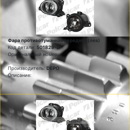
Фара противотуманная передняя (лев)
Код детали:
501829-E
Оригинальный номер:
Производитель:
DEPO
Описание: