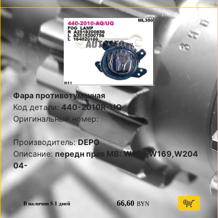
Фара противотуманная
Код детали:
440-2010R-UQ
Оригинальный номер:
Производитель:
DEPO
Описание:
передн прав MB: W164,W169,W204
04-
66,60
BYN
В наличии S 1 дней