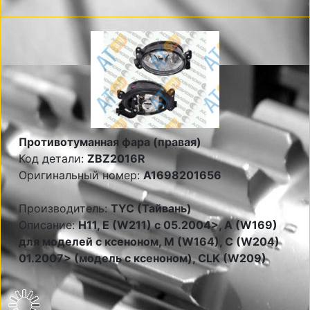
Противотуманная фара (правая)
Код детали:
ZBZ2016R
Оригинальный номер:
A1698201656
Производитель:
TYC (Тайвань)
Описание:
Н11, E (W211) c 05.2004>, A (W169)
для моделей с ксеноном, M (W164), C (W204)
01.2007> (модель с ксеноном), CLK (W209)