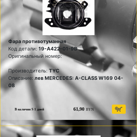
Фара противотуманная
Код детали:
19-A422-01-9B
Оригинальный номер:
Производитель:
TYC
Описание:
лев MERCEDES: A-CLASS W169 04-
08
61,90
BYN
В наличии S 1 дней