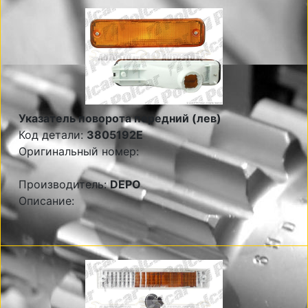
Указатель поворота передний (лев)
Код детали:
3805192E
Оригинальный номер:
Производитель:
DEPO
Описание: