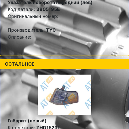
Указатель поворота передний (лев)
Код детали:
3805195E
Оригинальный номер:
Производитель:
TYC
Описание:
ОСТАЛЬНОЕ
Габарит (левый)
Код детали:
ZHD1523L