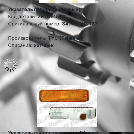
Указатель поворота (правый)
Код детали:
ZHD1515CR
Оригинальный номер:
34300SH3033
Производитель:
TYC (Тайвань)
Описание:
хетчбек
Указатель поворота передний (прав)