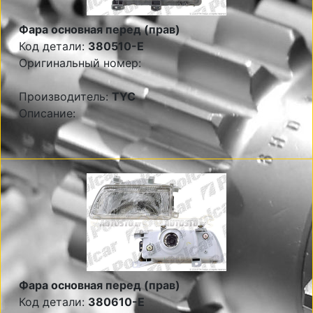
Фара основная перед (прав)
Код детали:
380510-E
Оригинальный номер:
Производитель:
TYC
Описание:
Фара основная перед (прав)
Код детали:
380610-E