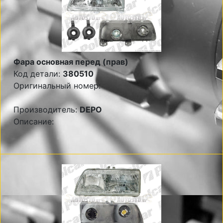
Фара основная перед (прав)
Код детали:
380510
Оригинальный номер:
Производитель:
DEPO
Описание: