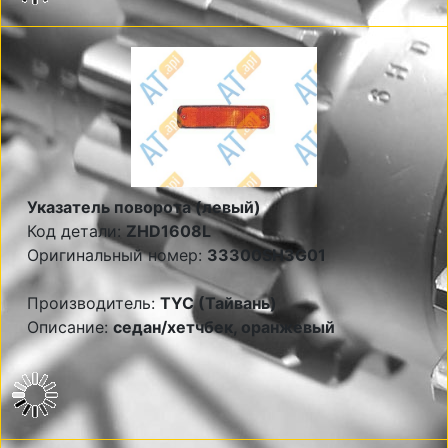
Указатель поворота (левый)
Код детали:
ZHD1608L
Оригинальный номер:
33300SH3G01
Производитель:
TYC (Тайвань)
Описание:
седан/хетчбек, оранжевый