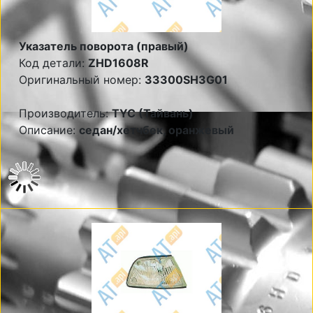
Указатель поворота (правый)
Код детали:
ZHD1608R
Оригинальный номер:
33300SH3G01
Производитель:
TYC (Тайвань)
Описание:
седан/хетчбек, оранжевый