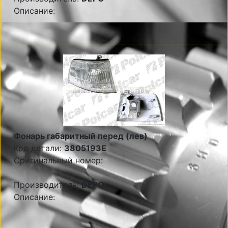
Описание:
Фонарь габаритный перед (лев)
Код детали:
3805193E
Оригинальный номер:
Производитель:
DEPO
Описание: