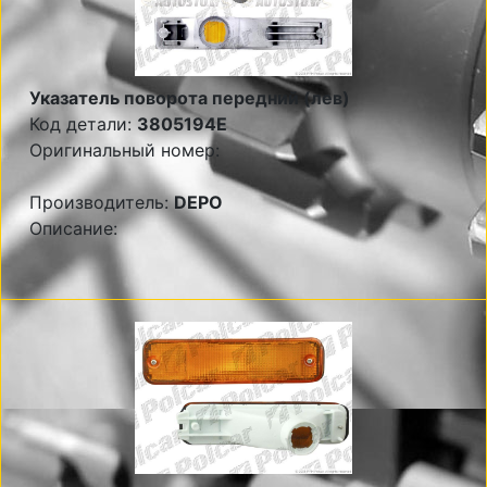
Указатель поворота передний (лев)
Код детали:
3805194E
Оригинальный номер:
Производитель:
DEPO
Описание: