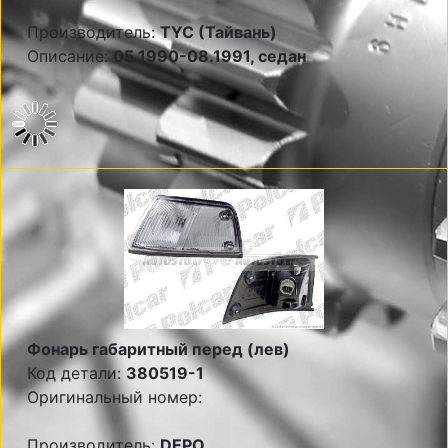
Производитель:
TYC (Тайвань)
Описание:
05.1990-08.1991, седан
Фонарь габаритный перед (лев)
Код детали:
380519-1
Оригинальный номер:
Производитель:
DEPO