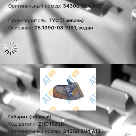
Оригинальный номер:
34300 SH4 A12
Производитель:
TYC (Тайвань)
Описание:
05.1990-08.1991, седан
Габарит (правый)
Код детали:
ZHD1523R
Оригинальный номер:
34350 SH4 A12