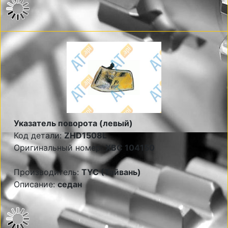
Указатель поворота (левый)
Код детали:
ZHD1508L
Оригинальный номер:
XBC 104150
Производитель:
TYC (Тайвань)
Описание:
седан