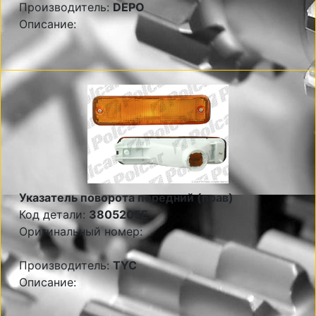
Производитель:
DEPO
Описание:
Указатель поворота передний (прав)
Код детали:
3805205E
Оригинальный номер:
Производитель:
TYC
Описание: