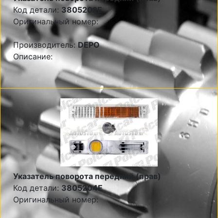
Код детали:
3805202E
Оригинальный номер:
Производитель:
DEPO
Описание:
Указатель поворота передний (прав)
Код детали:
3805204E
Оригинальный номер: