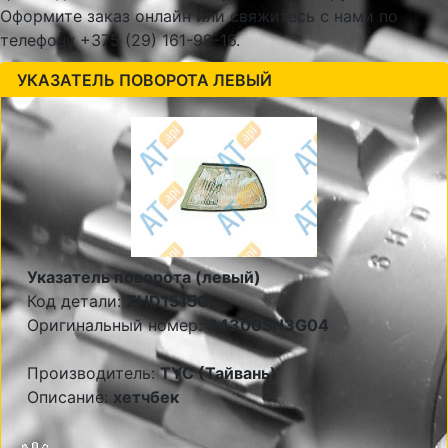
Оформите заказ онлайн или свяжитесь с нами по
телефону +375 (29) 161-99-16.
УКАЗАТЕЛЬ ПОВОРОТА ЛЕВЫЙ
Указатель поворота (левый)
Код детали:
ZHD1515CL
Оригинальный номер:
34300SH3G04
Производитель:
TYC (Тайвань)
Описание:
хетчбек