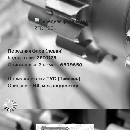
Передняя фара (левая)
Код детали:
ZFD1125L
Оригинальный номер:
6639650
Производитель:
TYC (Тайвань)
Описание:
Н4, мех. корректор