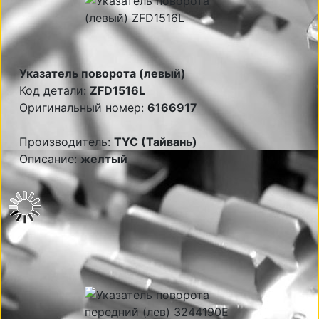
Указатель поворота (левый)
Код детали:
ZFD1516L
Оригинальный номер:
6166917
Производитель:
TYC (Тайвань)
Описание:
желтый