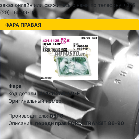
заказ онлайн или свяжитесь с нами по телефону +375
(29) 161-99-16.
ФАРА ПРАВАЯ
Фара
Код детали:
431-1125R-LD-E
Оригинальный номер:
Производитель:
DEPO
Описание:
передн прав FORD: TRANSIT 86-90