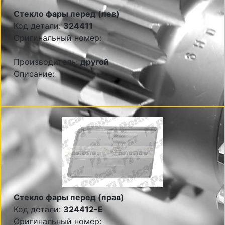
Стекло фары перед (лев)
Код детали:
324411
Оригинальный номер:
Производитель:
другой
Описание:
Стекло фары перед (прав)
Код детали:
324412-E
Оригинальный номер: