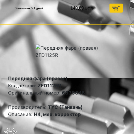
149,80
BYN
В наличии S 1 дней
Передняя фара (правая)
Код детали:
ZFD1125R
Оригинальный номер:
6639646
Производитель:
TYC (Тайвань)
Описание:
Н4, мех. корректор