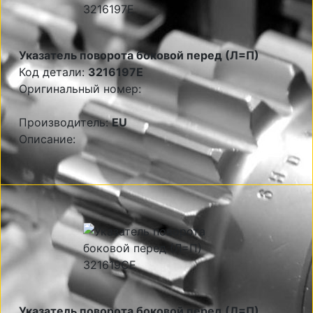
Указатель поворота боковой перед (Л=П)
Код детали:
3216197E
Оригинальный номер:
Производитель:
EU
Описание:
Указатель поворота боковой перед (Л=П)