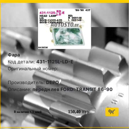
Фара
Код детали:
431-1125L-LD-E
Оригинальный номер:
Производитель:
DEPO
Описание:
передн лев FORD: TRANSIT 86-90
150,40
BYN
В наличии S 1 дней