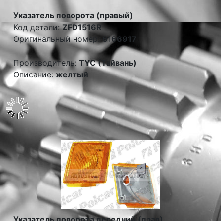
Указатель поворота (правый)
Код детали:
ZFD1516R
Оригинальный номер:
6166917
Производитель:
TYC (Тайвань)
Описание:
желтый
Указатель поворота передний (прав)