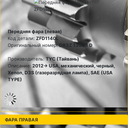
Передняя фара (левая)
Код детали:
ZFD1140L
Оригинальный номер:
DR3Z 13008 D
Производитель:
TYC (Тайвань)
Описание:
2012-> USA, механический, черный,
Xenon, D3S (газоразрядная лампа), SAE (USA
TYPE)
ФАРА ПРАВАЯ