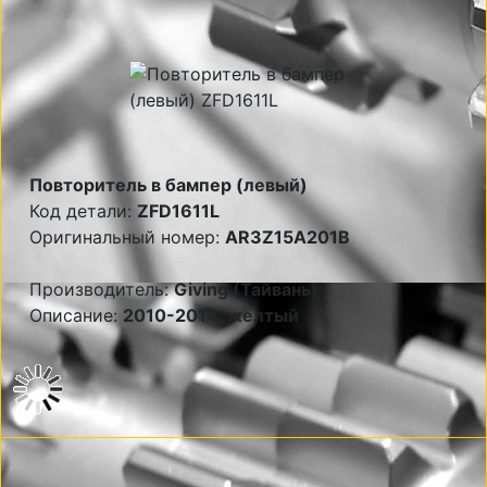
Повторитель в бампер (левый)
Код детали:
ZFD1611L
Оригинальный номер:
AR3Z15A201B
Производитель:
Giving (Тайвань)
Описание:
2010-2014, желтый