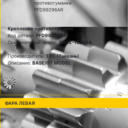
Крепление противотуманки
Код детали:
PFD99296AR
Оригинальный номер:
DR3Z-15266A
Производитель:
TYC (Тайвань)
Описание:
BASE/GT MODEL
ФАРА ЛЕВАЯ