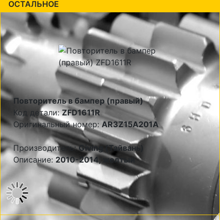
ОСТАЛЬНОЕ
Повторитель в бампер (правый)
Код детали:
ZFD1611R
Оригинальный номер:
AR3Z15A201A
Производитель:
Giving (Тайвань)
Описание:
2010-2014, желтый