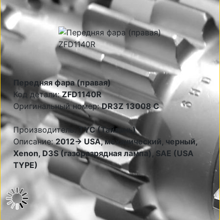
Передняя фара (правая)
Код детали:
ZFD1140R
Оригинальный номер:
DR3Z 13008 C
Производитель:
TYC (Тайвань)
Описание:
2012-> USA, механический, черный,
Xenon, D3S (газоразрядная лампа), SAE (USA
TYPE)