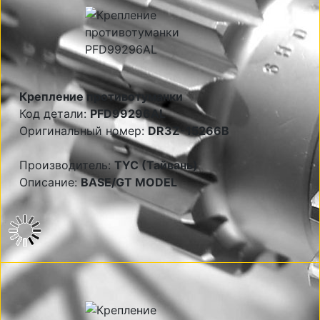
Крепление противотуманки
Код детали:
PFD99296AL
Оригинальный номер:
DR3Z-15266B
Производитель:
TYC (Тайвань)
Описание:
BASE/GT MODEL