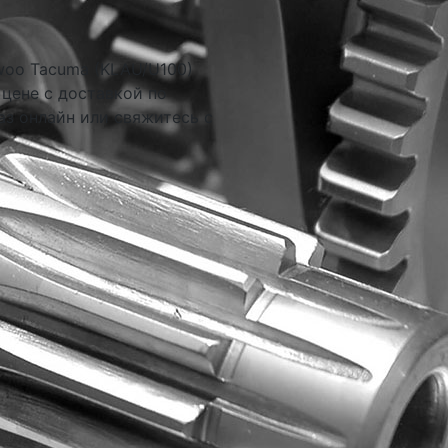
woo Tacuma (KLAU/U100)
 цене с доставкой по
аз онлайн или свяжитесь с