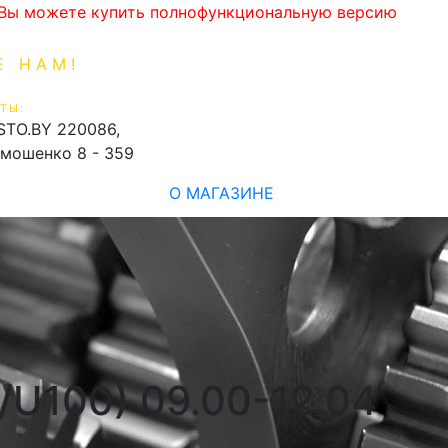
. Вы можете купить полнофункциональную версию
Е НАМ!
1-99-16
0
ТЫ:
shopping_cart
STO.BY
220086,
имошенко 8 - 359
О МАГАЗИНЕ
U100) 09.00-12.04