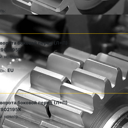
ль:
оворота боковой перед (Л=П)
2902195E
й номер:
ль:
EU
оворота боковой перед (Л=П)
2902195X
й номер: