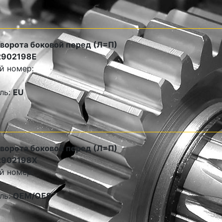
оворота боковой перед (Л=П)
2902198E
й номер:
ль:
EU
оворота боковой перед (Л=П)
2902198X
й номер:
ль:
OEM/OES