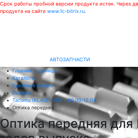
Срок работы пробной версии продукта истек. Через д
продукта на сайте
www.1c-bitrix.ru
.
АВТОЗАПЧАСТИ
Главная страница
Каталоги
Кузовные детали
Daewoo
Tacuma (KLAU/U100) - 09.00-12.04
Оптика передняя
Оптика передняя для 