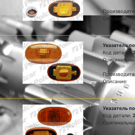
Производите
Описание:
Указатель п
Код детали:
Оригинальны
Производите
Описание:
Указатель п
Код детали:
Оригинальны