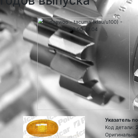
годов выпуска
Указатель п
Код детали:
Оригинальны