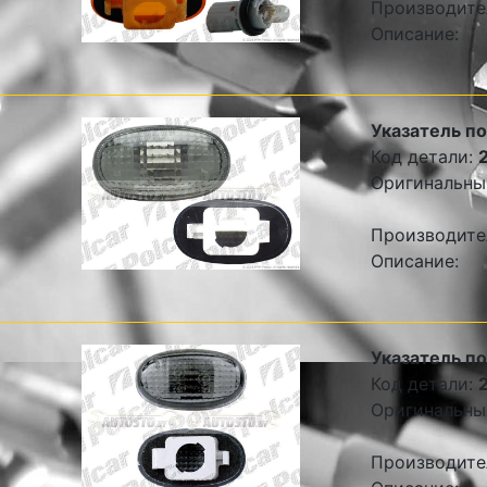
Производите
Описание:
Указатель п
Код детали:
Оригинальны
Производите
Описание:
Указатель п
Код детали:
Оригинальны
Производите