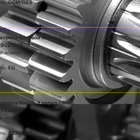
ль:
OEM/OES
оворота боковой перед (Л=П)
2902196E
й номер:
ль:
EU
оворота боковой перед (Л=П)
2902196X
й номер:
ль:
OEM/OES