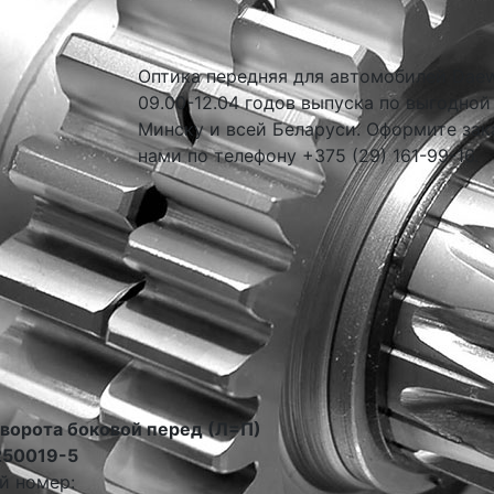
Оптика передняя для автомобилей Dae
09.00-12.04 годов выпуска по выгодной
Минску и всей Беларуси. Оформите зак
нами по телефону +375 (29) 161-99-16.
оворота боковой перед (Л=П)
250019-5
й номер: