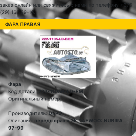
заказ онлайн или свяжитесь с нами по телефону +375
(29) 161-99-16.
ФАРА ПРАВАЯ
Фара
Код детали:
222-1105R-LD-EM
Оригинальный номер:
Производитель:
DEPO
Описание:
передн прав с ЭК DAEWOO: NUBIRA
97-99