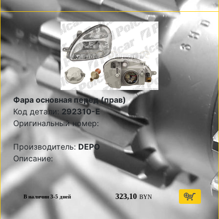
Фара основная перед (прав)
Код детали:
292310-E
Оригинальный номер:
Производитель:
DEPO
Описание:
323,10
BYN
В наличии 3-5 дней