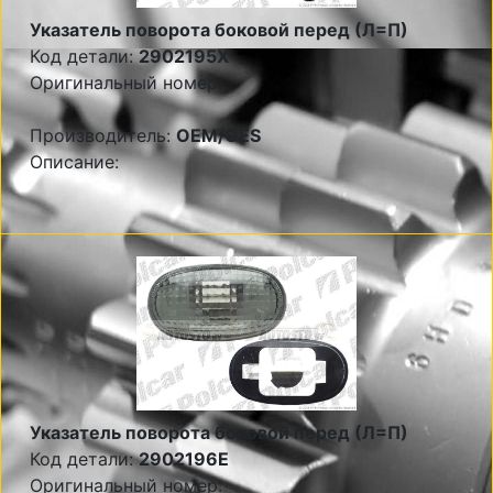
Указатель поворота боковой перед (Л=П)
Код детали:
2902195X
Оригинальный номер:
Производитель:
OEM/OES
Описание:
Указатель поворота боковой перед (Л=П)
Код детали:
2902196E
Оригинальный номер: