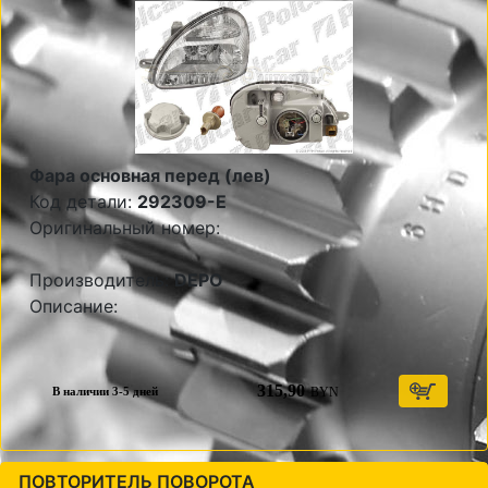
Фара основная перед (лев)
Код детали:
292309-E
Оригинальный номер:
Производитель:
DEPO
Описание:
315,90
BYN
В наличии 3-5 дней
ПОВТОРИТЕЛЬ ПОВОРОТА