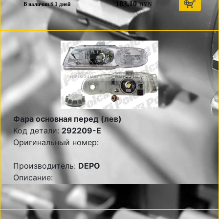
183,10
BYN
В наличии S 1 дней
Фара основная перед (лев)
Код детали:
292209-E
Оригинальный номер:
Производитель:
DEPO
Описание: