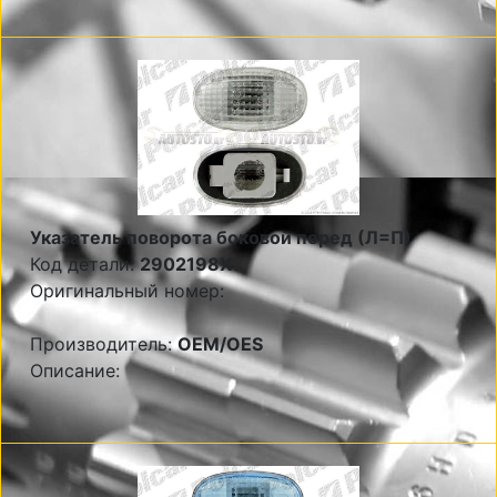
Указатель поворота боковой перед (Л=П)
Код детали:
2902198X
Оригинальный номер:
Производитель:
OEM/OES
Описание: