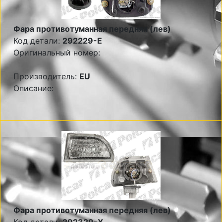
Фара противотуманная передняя (лев)
Код детали:
292229-E
Оригинальный номер:
Производитель:
EU
Описание:
Фара противотуманная передняя (лев)