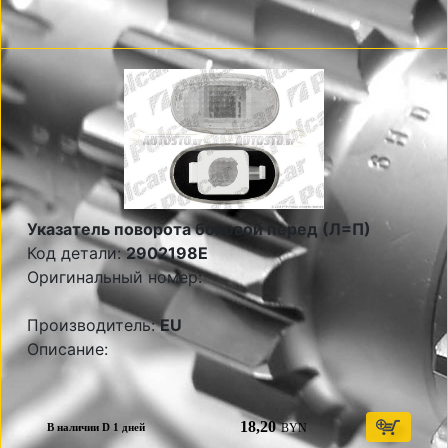
Указатель поворота боковой перед (Л=П)
Код детали:
2902198E
Оригинальный номер:
Производитель:
EU
Описание:
18,20
BYN
В наличии D 1 дней