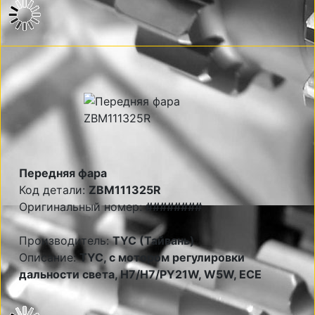
Передняя фара
Код детали:
ZBM111325R
Оригинальный номер:
########
Производитель:
TYC (Тайвань)
Описание:
TYC, с мотором регулировки
дальности света, H7/H7/PY21W, W5W, ECE