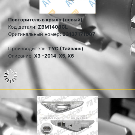
Повторитель в крыло (левый)
Код детали:
ZBM1408CL
Оригинальный номер:
63137171007
Производитель:
TYC (Тайвань)
Описание:
X3 -2014, X5, X6