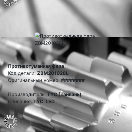
Противотуманная фара
Код детали:
ZBM201028L
Оригинальный номер:
########
Производитель:
TYC (Тайвань)
Описание:
TYC, LED