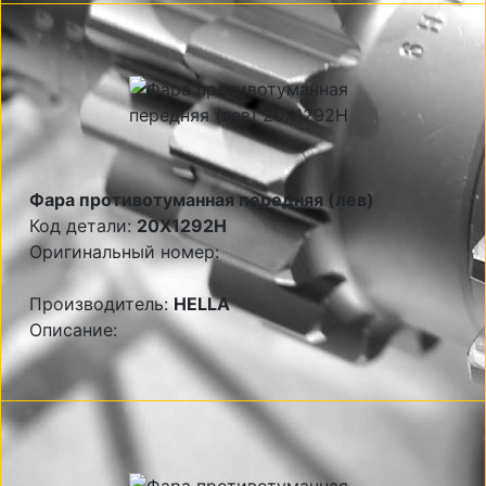
Фара противотуманная передняя (лев)
Код детали:
20X1292H
Оригинальный номер:
Производитель:
HELLA
Описание: