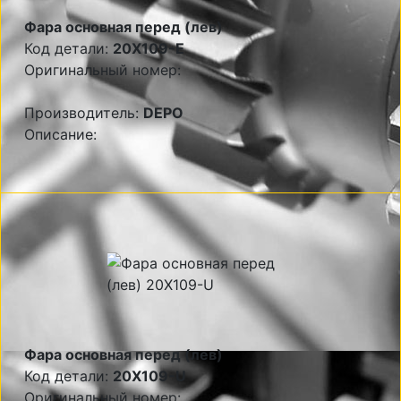
Фара основная перед (лев)
Код детали:
20X109-E
Оригинальный номер:
Производитель:
DEPO
Описание:
Фара основная перед (лев)
Код детали:
20X109-U
Оригинальный номер: