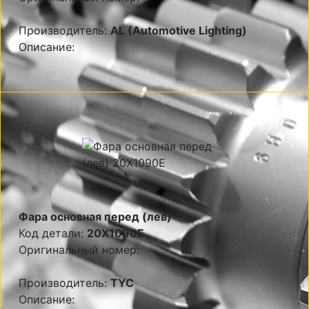
Производитель:
AL (Automotive Lighting)
Описание:
Фара основная перед (лев)
Код детали:
20X1090E
Оригинальный номер:
Производитель:
TYC
Описание: