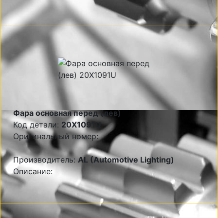
Фара основная перед (лев)
Код детали:
20X1091U
Оригинальный номер:
Производитель:
AL (Automotive Lighting)
Описание: