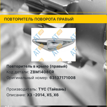
ПОВТОРИТЕЛЬ ПОВОРОТА ПРАВЫЙ
Повторитель в крыло (правый)
Код детали:
ZBM1408CR
Оригинальный номер:
63137171008
Производитель:
TYC (Тайвань)
Описание:
X3 -2014, X5, X6