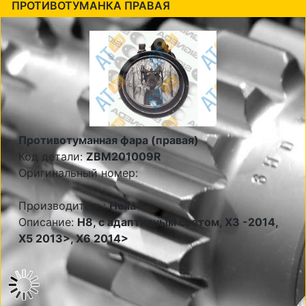
ПРОТИВОТУМАНКА ПРАВАЯ
Противотуманная фара (правая)
Код детали:
ZBM201009R
Оригинальный номер:
Производитель:
Hella
Описание:
Н8, с адаптивным светом, X3 -2014,
X5 2013>, X6 2014>