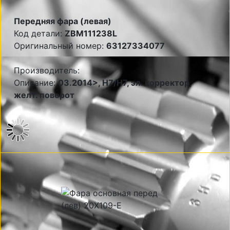
Передняя фара (левая)
Код детали:
ZBM111238L
Оригинальный номер:
63127334077
Производитель:
Описание:
03.2014>, H7/H7, эл. корректор,
желт. поворот