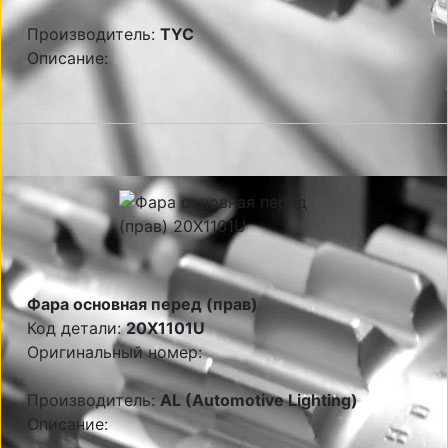
Производитель:
TYC
Описание:
Фара основная перед (прав)
Код детали:
20X1101U
Оригинальный номер:
Производитель:
AL (Automotive Lighting)
Описание: