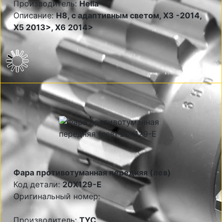
Производитель:
Hella
Описание:
Н8, с адаптивным светом, X3 -2014,
X5 2013>, X6 2014>
Фара противотуманная передняя (лев)
Код детали:
20X129-E
Оригинальный номер:
Производитель:
TYC