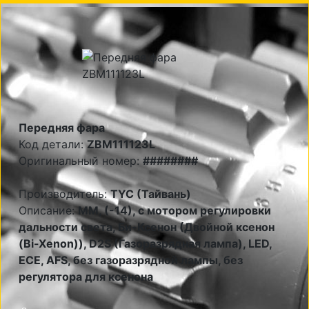
Передняя фара
Код детали:
ZBM111123L
Оригинальный номер:
########
Производитель:
TYC (Тайвань)
Описание:
MM, (-14), с мотором регулировки
дальности света, Би-Ксенон (Двойной ксенон
(Bi-Xenon)), D2S (Газоразрядная лампа), LED,
ECE, AFS, без газоразрядной лампы, без
регулятора для ксенона