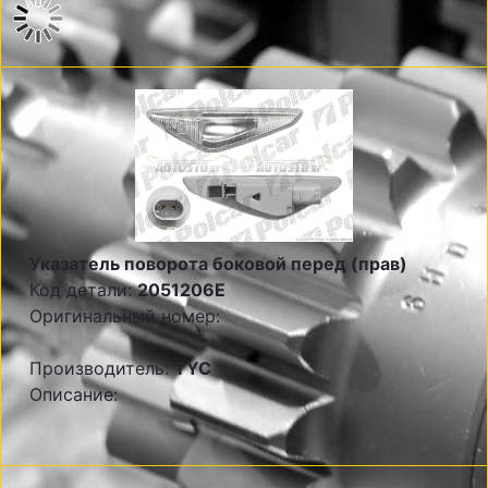
Указатель поворота боковой перед (прав)
Код детали:
2051206E
Оригинальный номер:
Производитель:
TYC
Описание: