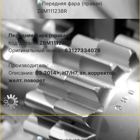
Передняя фара (правая)
Код детали:
ZBM111238R
Оригинальный номер:
63127334078
Производитель:
Описание:
03.2014>, H7/H7, эл. корректор,
желт. поворот