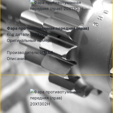
Фара противотуманная передняя (прав)
Код детали:
20X130-H
Оригинальный номер:
Производитель:
HELLA
Описание: