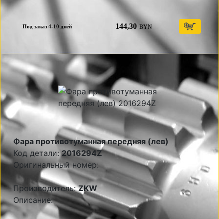
144,30
BYN
Под заказ 4-10 дней
Фара противотуманная передняя (лев)
Код детали:
2016294Z
Оригинальный номер:
Производитель:
ZKW
Описание: