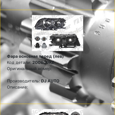
Фара основная перед (лев)
Код детали:
200809KE
Оригинальный номер:
Производитель:
DJ AUTO
Описание: