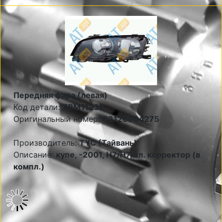
Передняя фара (левая)
Код детали:
ZBM1123L
Оригинальный номер:
63126904275
Производитель:
TYC (Тайвань)
Описание:
купе, -2001, Н7/Н7, эл. корректор (в
компл.)