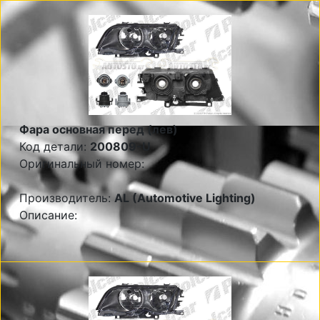
Фара основная перед (лев)
Код детали:
200809-U
Оригинальный номер:
Производитель:
AL (Automotive Lighting)
Описание: