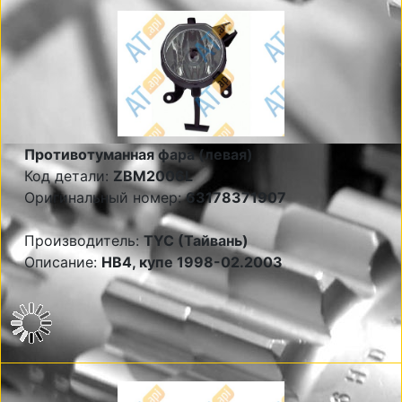
Противотуманная фара (левая)
Код детали:
ZBM2006L
Оригинальный номер:
63178371907
Производитель:
TYC (Тайвань)
Описание:
НВ4, купе 1998-02.2003