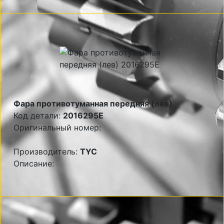
Фара противотуманная передняя (лев)
Код детали:
2016295E
Оригинальный номер:
Производитель:
TYC
Описание: