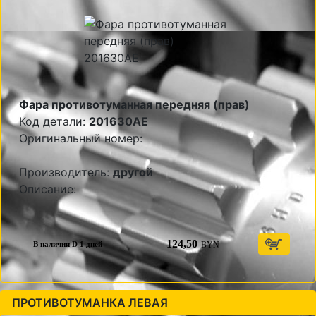
Фара противотуманная передняя (прав)
Код детали:
201630AE
Оригинальный номер:
Производитель:
другой
Описание:
124,50
BYN
В наличии D 1 дней
ПРОТИВОТУМАНКА ЛЕВАЯ