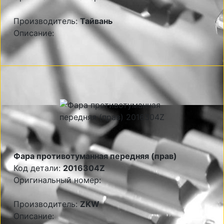
Производитель:
Тайвань
Описание:
Фара противотуманная передняя (прав)
Код детали:
2016304Z
Оригинальный номер:
Производитель:
ZKW
Описание: