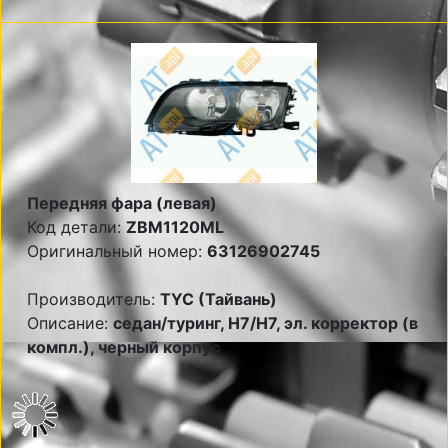
Передняя фара (левая)
Код детали:
ZBM1120ML
Оригинальный номер:
63126902745
Производитель:
TYC (Тайвань)
Описание:
седан/туринг, Н7/Н7, эл. корректор (в
компл.), черный корпус