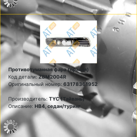
Противотуманная фара (правая)
Код детали:
ZBM2004R
Оригинальный номер:
63178361952
Производитель:
TYC (Тайвань)
Описание:
НВ4, седан/туринг