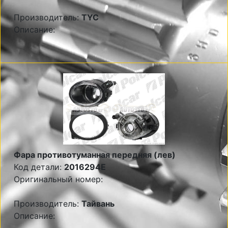
Производитель:
TYC
Описание:
Фара противотуманная передняя (лев)
Код детали:
2016294E
Оригинальный номер:
Производитель:
Тайвань
Описание: