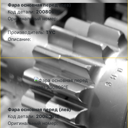
Фара основная перед (лев)
Код детали:
2008090E
Оригинальный номер:
Производитель:
TYC
Описание:
Фара основная перед (лев)
Код детали:
2008091E
Оригинальный номер: