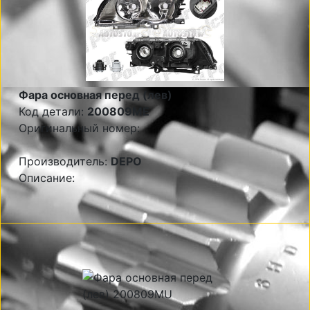
Фара основная перед (лев)
Код детали:
200809ME
Оригинальный номер:
Производитель:
DEPO
Описание: