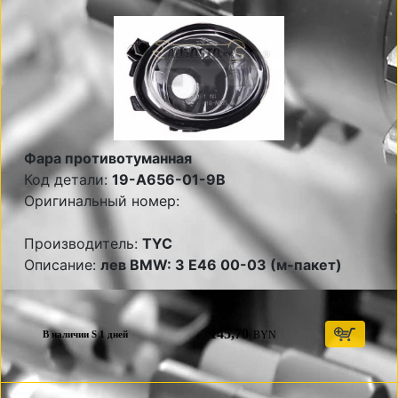
Фара противотуманная
Код детали:
19-A656-01-9B
Оригинальный номер:
Производитель:
TYC
Описание:
лев BMW: 3 E46 00-03 (м-пакет)
145,70
BYN
В наличии S 1 дней