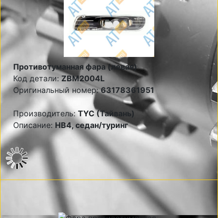
Противотуманная фара (левая)
Код детали:
ZBM2004L
Оригинальный номер:
63178361951
Производитель:
TYC (Тайвань)
Описание:
НВ4, седан/туринг