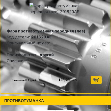
Фара противотуманная передняя (лев)
Код детали:
201629AE
Оригинальный номер:
Производитель:
другой
Описание:
126,70
BYN
В наличии D 1 дней
ПРОТИВОТУМАНКА