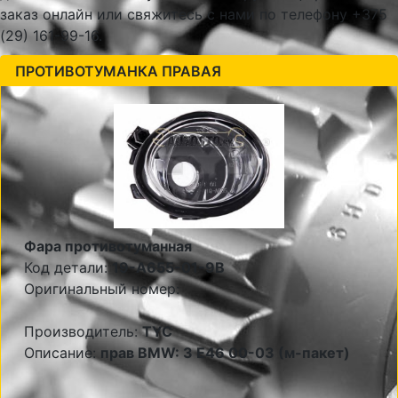
заказ онлайн или свяжитесь с нами по телефону +375
(29) 161-99-16.
ПРОТИВОТУМАНКА ПРАВАЯ
Фара противотуманная
Код детали:
19-A655-01-9B
Оригинальный номер:
Производитель:
TYC
Описание:
прав BMW: 3 E46 00-03 (м-пакет)