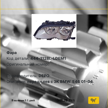
Фара
Код детали:
444-1128L-LDEM1
Оригинальный номер:
Производитель:
DEPO
Описание:
передн лев с ЭК BMW: E46 01-04
348,20
BYN
В наличии S 1 дней