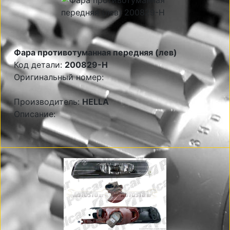
Фара противотуманная передняя (лев)
Код детали:
200829-H
Оригинальный номер:
Производитель:
HELLA
Описание: