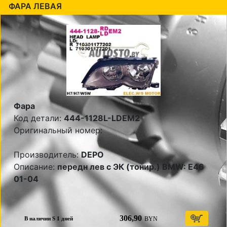
ФАРА ЛЕВАЯ
Фара
Код детали:
444-1128L-LDEM2
Оригинальный номер:
Производитель:
DEPO
Описание:
передн лев с ЭК (тонир.) BMW: E46
01-04
306,90
BYN
В наличии S 1 дней