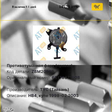
145,70
BYN
В наличии S 1 дней
Противотуманная фара (правая)
Код детали:
ZBM2006R
Оригинальный номер:
63178371908
Производитель:
TYC (Тайвань)
Описание:
НВ4, купе 1998-02.2003