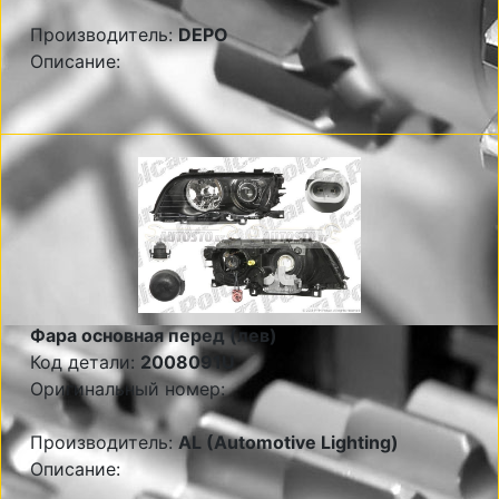
Производитель:
DEPO
Описание:
Фара основная перед (лев)
Код детали:
2008091U
Оригинальный номер:
Производитель:
AL (Automotive Lighting)
Описание: