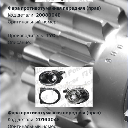
Фара противотуманная передняя (прав)
Код детали:
2008304E
Оригинальный номер:
Производитель:
TYC
Описание:
Фара противотуманная передняя (прав)
Код детали:
2016304E
Оригинальный номер: