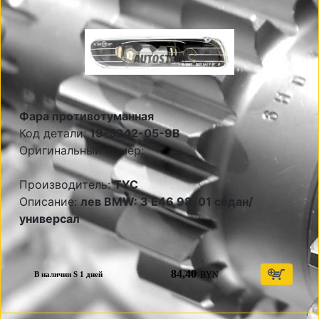
Фара противотуманная
Код детали:
19-5242-05-9B
Оригинальный номер:
Производитель:
TYC
Описание:
лев BMW: 3 E46 98-01 седан/
универсал
84,40
BYN
В наличии S 1 дней