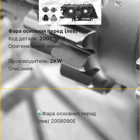
Фара основная перед (лев)
Код детали:
200809-Z
Оригинальный номер:
Производитель:
ZKW
Описание: