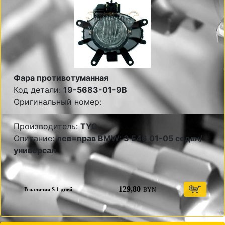
Фара противотуманная
Код детали:
19-5683-01-9B
Оригинальный номер:
Производитель:
TYC
Описание:
лев=прав BMW: 3 E46 01-05 седан/
универсал
129,80
BYN
В наличии S 1 дней