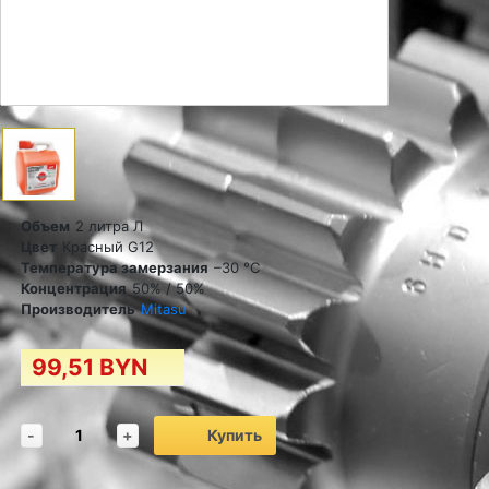
Объем
2 литра Л
Цвет
Красный G12
Температура замерзания
–30 °C
Концентрация
50% / 50%
Производитель
Mitasu
99,51 BYN
-
+
Купить