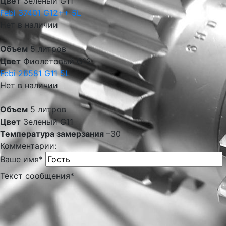
Цвет
Зеленый G11
Febi 37401 G12++ 5L
Нет в наличии
Объем
5 литров
Цвет
Фиолетовый G12
Febi 26581 G11 5L
Нет в наличии
Объем
5 литров
Цвет
Зеленый G11
Температура замерзания
–30
Комментарии:
Ваше имя
*
Текст сообщения
*