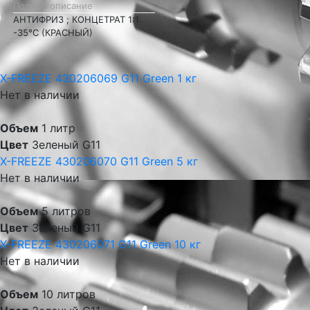
Полное описание
АНТИФРИЗ ; КОНЦЕТРАТ 1:1
-35°С (КРАСНЫЙ)
X-FREEZE 430206069 G11 Green 1 кг
Нет в наличии
Объем
1 литр
Цвет
Зеленый G11
X-FREEZE 430206070 G11 Green 5 кг
Нет в наличии
Объем
5 литров
Цвет
Зеленый G11
X-FREEZE 430206071 G11 Green 10 кг
Нет в наличии
Объем
10 литров