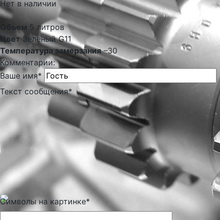
Нет в наличии
Объем
5 литров
Цвет
Зеленый G11
Температура замерзания
–30
Комментарии:
Ваше имя
*
Текст сообщения
*
Символы на картинке
*