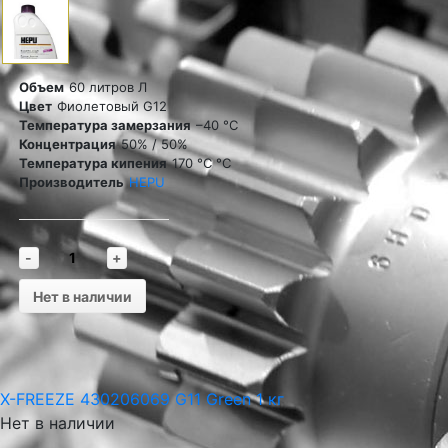
Объем
60 литров Л
Цвет
Фиолетовый G12
Температура замерзания
–40 °C
Концентрация
50% / 50%
Температура кипения
170 °С °C
Производитель
HEPU
-
+
Нет в наличии
X-FREEZE 430206069 G11 Green 1 кг
Нет в наличии