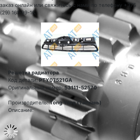
заказ онлайн или свяжитесь с нами по телефону +375
(29) 161-99-16.
Решетка радиатора
Код детали:
PTY07521GA
Оригинальный номер:
53111-52570
Производитель:
Tong Yang (Тайвань)
Описание: