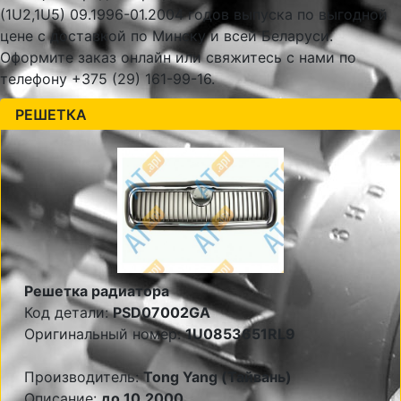
(1U2,1U5) 09.1996-01.2004 годов выпуска по выгодной
цене с доставкой по Минску и всей Беларуси.
Оформите заказ онлайн или свяжитесь с нами по
телефону +375 (29) 161-99-16.
РЕШЕТКА
Решетка радиатора
Код детали:
PSD07002GA
Оригинальный номер:
1U0853651RL9
Производитель:
Tong Yang (Тайвань)
Описание:
до 10.2000