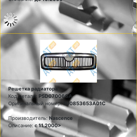
Решетка радиатора
Код детали:
PSD07006GA
Оригинальный номер:
1U0853653A01C
Производитель:
Nascence
Описание:
с 11.2000>