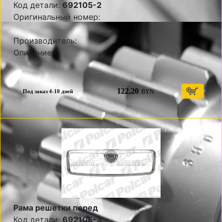
Код детали:
692105-2
Оригинальный номер:
Производитель:
Описание:
122,20
BYN
Под заказ 4-10 дней
Рама решетки перед
Код детали:
692105-3