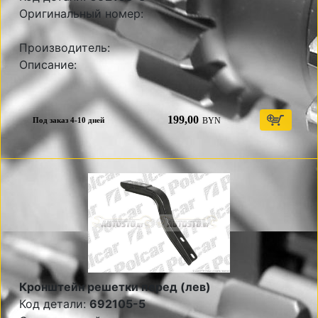
Оригинальный номер:
Производитель:
Описание:
199,00
BYN
Под заказ 4-10 дней
Кронштейн решетки перед (лев)
Код детали:
692105-5