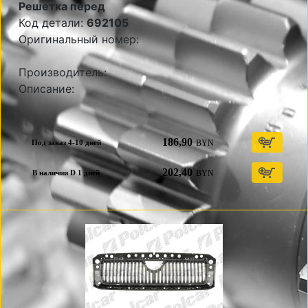
Решетка перед
Код детали:
692105
Оригинальный номер:
Производитель:
Описание:
186,90
BYN
Под заказ 4-10 дней
202,40
BYN
В наличии D 1 дней