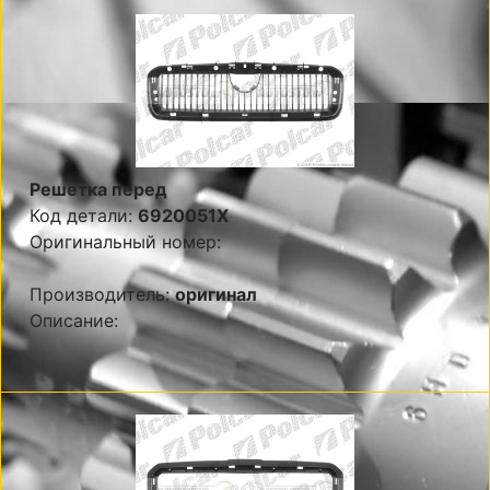
Решетка перед
Код детали:
6920051X
Оригинальный номер:
Производитель:
оригинал
Описание: