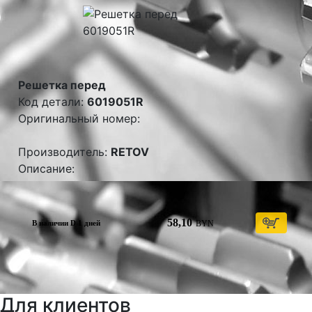
Решетка перед
Код детали:
6019051R
Оригинальный номер:
Производитель:
RETOV
Описание:
58,10
BYN
В наличии D 1 дней
Для клиентов