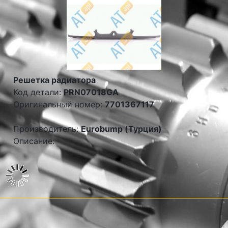
Решетка радиатора
Код детали:
PRN07018GA
Оригинальный номер:
7701367117
Производитель:
Eurobump (Турция)
Описание: