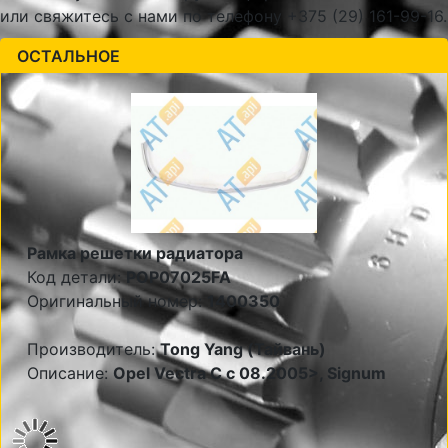
или свяжитесь с нами по телефону +375 (29) 161-99-16.
ОСТАЛЬНОЕ
Рамка решетки радиатора
Код детали:
POP07025FA
Оригинальный номер:
1400350
Производитель:
Tong Yang (Тайвань)
Описание:
Opel Vectra C c 08.2005>, Signum