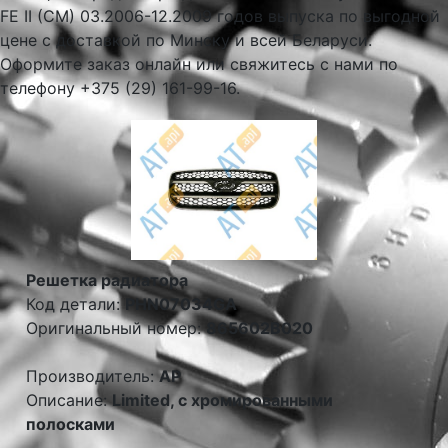
FE II (CM) 03.2006-12.2009 годов выпуска по выгодной
цене с доставкой по Минску и всей Беларуси.
Оформите заказ онлайн или свяжитесь с нами по
телефону +375 (29) 161-99-16.
Решетка радиатора
Код детали:
PHN07034GA
Оригинальный номер:
865602B020
Производитель:
AP
Описание:
Limited, с хромированными
полосками