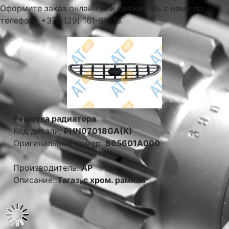
Оформите заказ онлайн или свяжитесь с нами по
телефону +375 (29) 161-99-16.
Решетка радиатора
Код детали:
PHN07018GA(K)
Оригинальный номер:
865601A000
Производитель:
AP
Описание:
Тагаз, с хром. рамкой