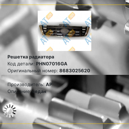
Решетка радиатора
Код детали:
PHN07016GA
Оригинальный номер:
8683025620
Производитель:
AP
Описание:
седан