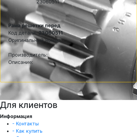
Рама решетки перед
Код детали:
23060511
Оригинальный номер:
Производитель:
Описание:
Для клиентов
Информация
- Контакты
- Как купить