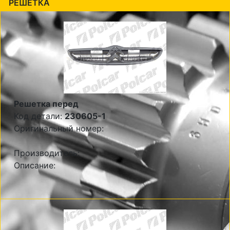
РЕШЕТКА
Решетка перед
Код детали:
230605-1
Оригинальный номер:
Производитель:
Описание: