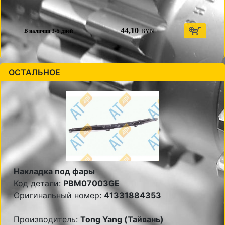
44,10
BYN
В наличии 3-5 дней
ОСТАЛЬНОЕ
Накладка под фары
Код детали:
PBM07003GE
Оригинальный номер:
41331884353
Производитель:
Tong Yang (Тайвань)