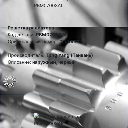
Решетка радиатора
Код детали:
PBM07003AL
Оригинальный номер:
########
Производитель:
Tong Yang (Тайвань)
Описание:
наружный, черный