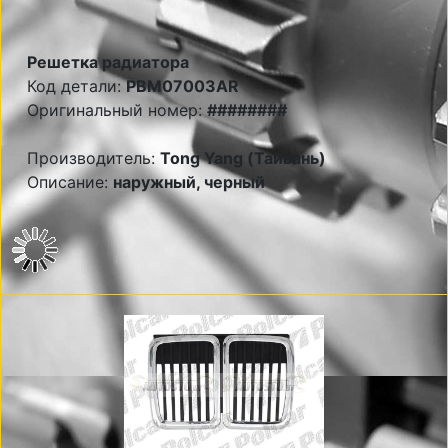
Решетка радиатора
Код детали:
PBM07003AR
Оригинальный номер:
########
Производитель:
Tong Yang (Тайвань)
Описание:
наружный, черный