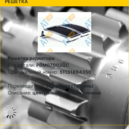
РЕШЕТКА
Решетка радиатора
Код детали:
PBM07003GC
Оригинальный номер:
51131884350
Производитель:
Tong Yang (Тайвань)
Описание:
центральная часть, с хромом