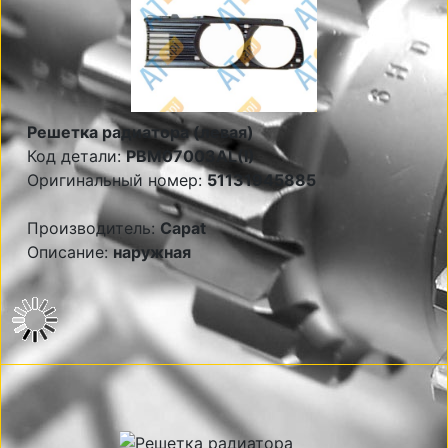
Решетка радиатора (левая)
Код детали:
PBM07003AL(I)
Оригинальный номер:
51131945885
Производитель:
Capat
Описание:
наружная