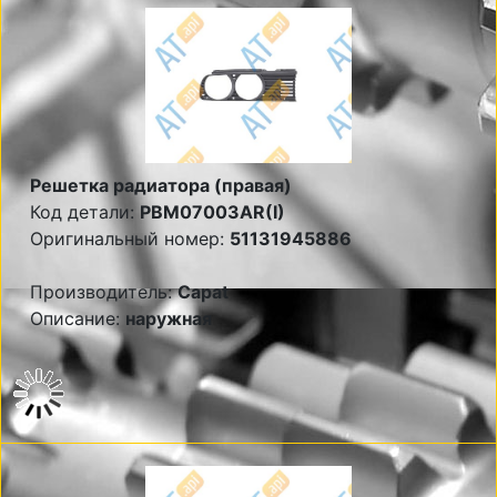
Решетка радиатора (правая)
Код детали:
PBM07003AR(I)
Оригинальный номер:
51131945886
Производитель:
Capat
Описание:
наружная