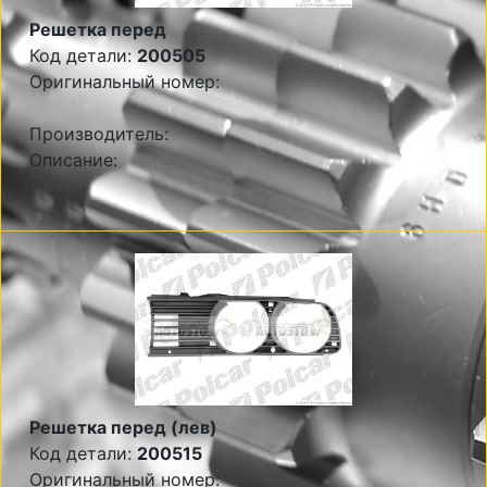
Решетка перед
Код детали:
200505
Оригинальный номер:
Производитель:
Описание:
Решетка перед (лев)
Код детали:
200515
Оригинальный номер: