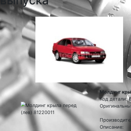
выпуска
Молдинг кры
Код детали:
Оригинальны
Производите
Описание: