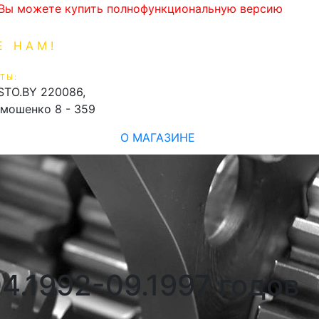
. Вы можете купить полнофункциональную версию
Е НАМ!
1-99-16
0
ТЫ:
shopping_cart
STO.BY
220086,
имошенко 8 - 359
О МАГАЗИНЕ
04.1992-09.1997 годов