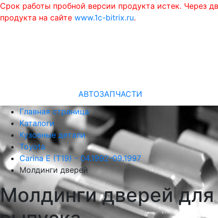
Срок работы пробной версии продукта истек. Через д
продукта на сайте
www.1c-bitrix.ru
.
АВТОЗАПЧАСТИ
Главная страница
Каталоги
Кузовные детали
Toyota
Carina E (T19) - 04.1992-09.1997
Молдинги дверей
Молдинги дверей для T