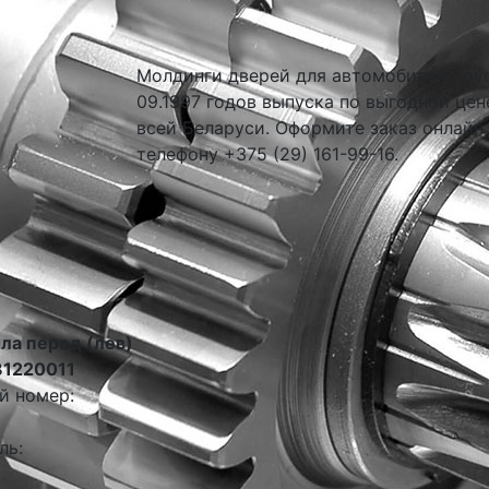
Молдинги дверей для автомобилей Toyota
09.1997 годов выпуска по выгодной цен
всей Беларуси. Оформите заказ онлайн
телефону +375 (29) 161-99-16.
ла перед (лев)
81220011
й номер:
ль: