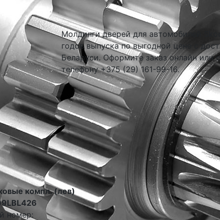
Молдинги дверей для автомобилей Skoda 
годов выпуска по выгодной цене с дост
Беларуси. Оформите заказ онлайн или 
телефону +375 (29) 161-99-16.
ковые компл. (лев)
99LBL426
й номер: