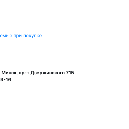
аемые при покупке
 Минск, пр-т Дзержинского 71Б
99-16