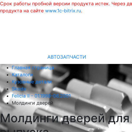
Срок работы пробной версии продукта истек. Через д
продукта на сайте
www.1c-bitrix.ru
.
АВТОЗАПЧАСТИ
Главная страница
Каталоги
Кузовные детали
Skoda
Felicia II - 01.1998-06.2001
Молдинги дверей
Молдинги дверей для S