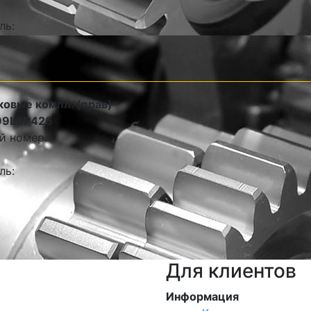
ль:
ковые компл. (прав)
99LBP426
й номер:
ль:
Для клиентов
Информация