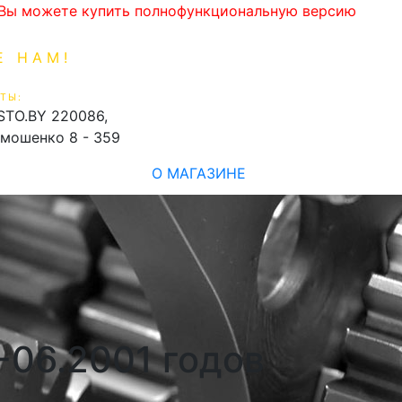
. Вы можете купить полнофункциональную версию
Е НАМ!
1-99-16
0
ТЫ:
shopping_cart
STO.BY
220086,
имошенко 8 - 359
О МАГАЗИНЕ
8-06.2001 годов