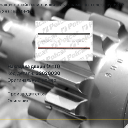
заказ онлайн или свяжитесь с нами по телефону +375
(29) 161-99-16.
Накладка двери (Л=П)
Код детали:
32020030
Оригинальный номер:
Производитель:
Описание: