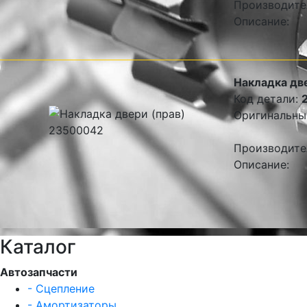
Производите
Описание:
Накладка дв
Код детали:
Оригинальны
Производите
Описание:
Каталог
Автозапчасти
- Сцепление
- Амортизаторы