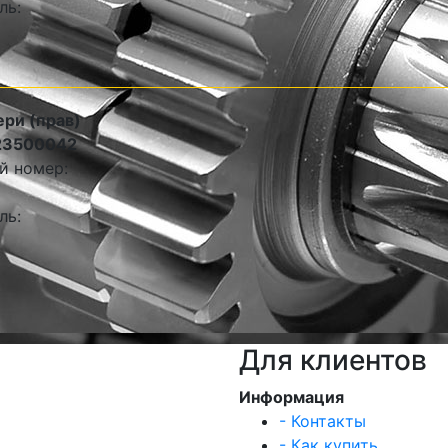
ль:
ери (прав)
23500042
й номер:
ль:
Для клиентов
Информация
- Контакты
- Как купить