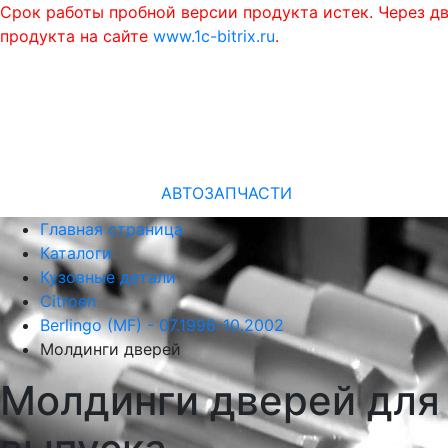
Срок работы пробной версии продукта истек. Через д
продукта на сайте
www.1c-bitrix.ru
.
АВТОЗАПЧАСТИ
Главная страница
Каталоги
Кузовные детали
Citroen
Berlingo (MF) - 07.1996-10.2002
Молдинги дверей
Молдинги дверей для C