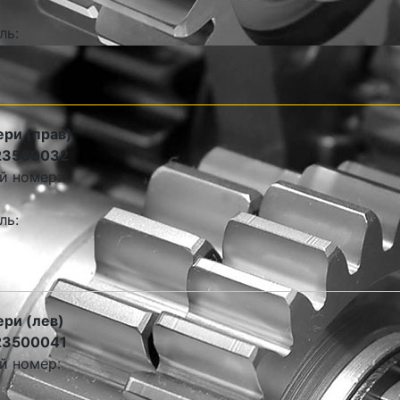
ль:
ери (прав)
23500032
й номер:
ль:
ери (лев)
23500041
й номер: