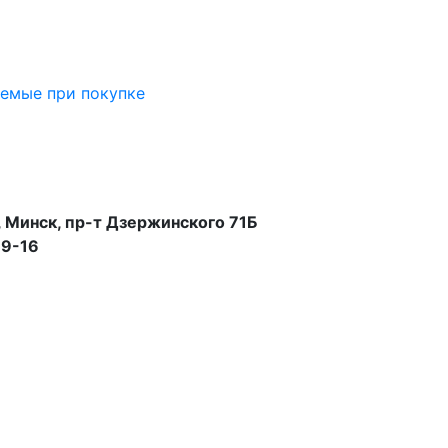
аемые при покупке
 Минск, пр-т Дзержинского 71Б
99-16