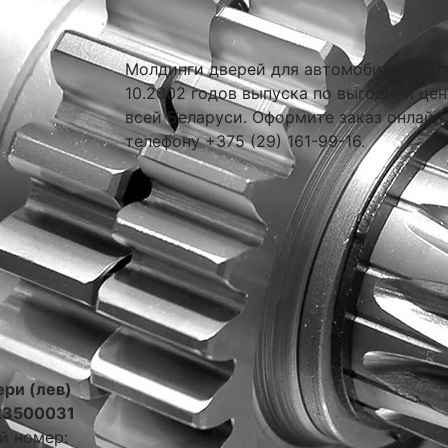
Молдинги дверей для автомобилей Citroe
10.2002 годов выпуска по выгодной цен
всей Беларуси. Оформите заказ онлайн
телефону +375 (29) 161-99-16.
ери (лев)
23500031
й номер: