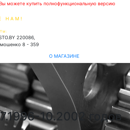
. Вы можете купить полнофункциональную версию
Е НАМ!
1-99-16
0
ТЫ:
shopping_cart
STO.BY
220086,
имошенко 8 - 359
О МАГАЗИНЕ
07.1996-10.2002 годов