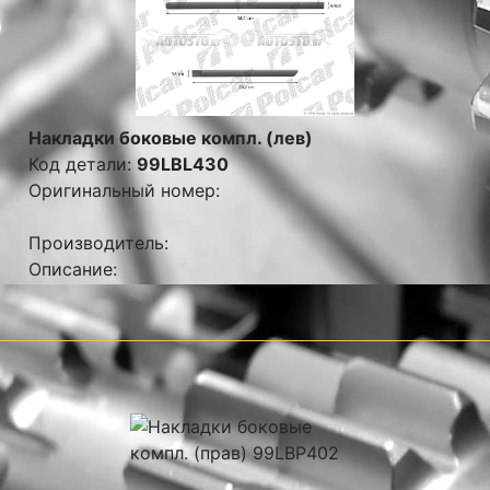
Накладки боковые компл. (лев)
Код детали:
99LBL430
Оригинальный номер:
Производитель:
Описание: