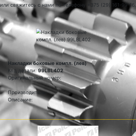
или свяжитесь с нами по телефону +375 (29) 161-99-16.
Накладки боковые компл. (лев)
Код детали:
99LBL402
Оригинальный номер:
Производитель:
Описание: