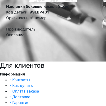
Накладки боковые компл. (прав)
Код детали:
99LBP431
Оригинальный номер:
Производитель:
Описание:
Для клиентов
Информация
- Контакты
- Как купить
- Оплата заказа
- Доставка
- Гарантия