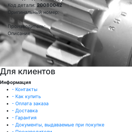
Код детали:
20080042
Оригинальный номер:
Производитель:
Описание:
Для клиентов
Информация
- Контакты
- Как купить
- Оплата заказа
- Доставка
- Гарантия
- Документы, выдаваемые при покупке
- Производители