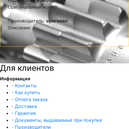
Код детали:
9580023X
Оригинальный номер:
Производитель:
оригинал
Описание:
Для клиентов
Информация
- Контакты
- Как купить
- Оплата заказа
- Доставка
- Гарантия
- Документы, выдаваемые при покупке
- Производители