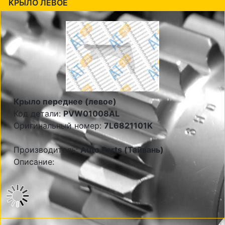
КРЫЛО ЛЕВОЕ
Крыло переднее (левое)
Код детали:
PVW01008AL
Оригинальный номер:
7L6821101K
Производитель:
Auto Parts (Тайвань)
Описание: