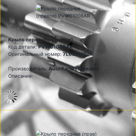
Крыло переднее (правое)
Код детали:
PVW01008AR
Оригинальный номер:
7L6821102K
Производитель:
Auto Parts (Тайвань)
Описание: