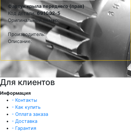
Фартук крыла переднего (прав)
Код детали:
691002-5
Оригинальный номер:
Производитель:
Описание:
Для клиентов
Информация
- Контакты
- Как купить
- Оплата заказа
- Доставка
- Гарантия