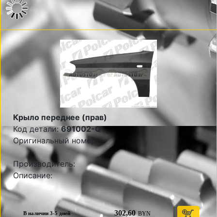
Крыло переднее (прав)
Код детали:
691002-Q
Оригинальный номер:
Производитель:
Описание:
302,60
BYN
В наличии 3-5 дней