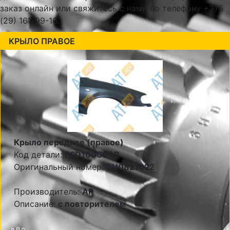
заказ онлайн или свяжитесь с нами по телефону +375
(29) 161-99-16.
КРЫЛО ПРАВОЕ
Крыло переднее (правое)
Код детали:
PSD10006AR
Оригинальный номер:
6U0821022
Производитель:
AP
Описание:
с повторителем