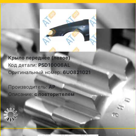
Крыло переднее (левое)
Код детали:
PSD10006AL
Оригинальный номер:
6U0821021
Производитель:
AP
Описание:
с повторителем