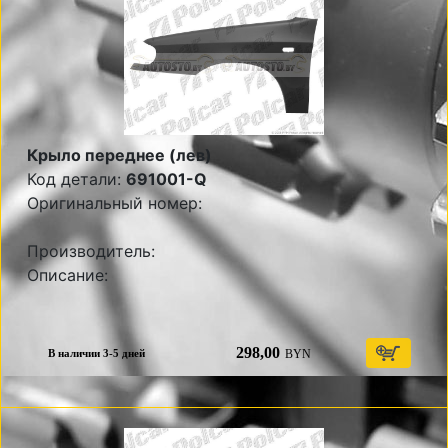
Крыло переднее (лев)
Код детали:
691001-Q
Оригинальный номер:
Производитель:
Описание:
298,00
BYN
В наличии 3-5 дней