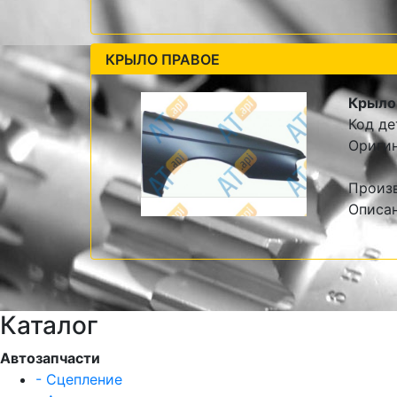
КРЫЛО ПРАВОЕ
Крыло
Код де
Ориги
Произ
Описан
Каталог
Автозапчасти
- Сцепление