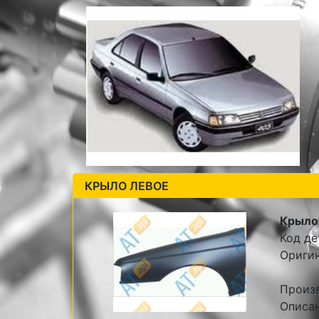
КРЫЛО ЛЕВОЕ
Крыло
Код де
Ориги
Произ
Описан