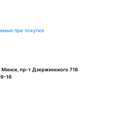
аемые при покупке
 Минск, пр-т Дзержинского 71Б
99-16