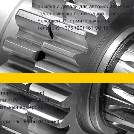
Крылья и детали для автомобилей Peuge
годов выпуска по выгодной цене с дост
Беларуси. Оформите заказ онлайн или 
телефону +375 (29) 161-99-16.
 переднее (левое)
тали:
PPG10005AL(I)
нальный номер:
784091
водитель:
Embo (Италия)
ие: