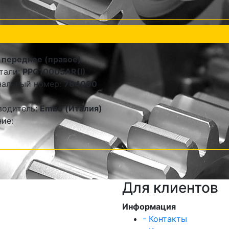
 переднее (правое)
тали:
PPG10005AR(I)
нальный номер:
784090
водитель:
Embo (Италия)
ие:
Для клиентов
Информация
- Контакты