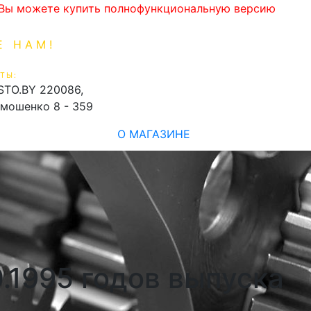
. Вы можете купить полнофункциональную версию
Е НАМ!
1-99-16
0
ТЫ:
shopping_cart
STO.BY
220086,
имошенко 8 - 359
О МАГАЗИНЕ
0.1995 годов выпуска