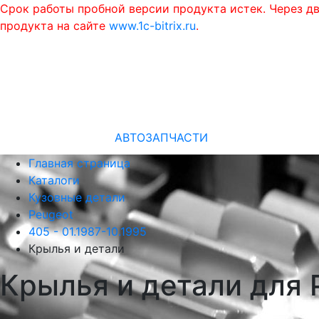
Срок работы пробной версии продукта истек. Через д
продукта на сайте
www.1c-bitrix.ru
.
АВТОЗАПЧАСТИ
Главная страница
Каталоги
Кузовные детали
Peugeot
405 - 01.1987-10.1995
Крылья и детали
Крылья и детали для 