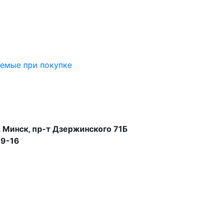
аемые при покупке
 Минск, пр-т Дзержинского 71Б
99-16