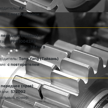
водитель:
AP
ние:
с повторителем
 переднее (правое)
тали:
PPG10042AR
нальный номер:
7841Y9
водитель:
Tong Yang (Тайвань)
ние:
с повторителем
переднее (прав)
тали:
572002
альный номер: