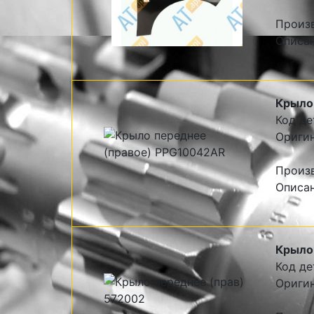
Произ
Описа
Крыло
Код де
Ориги
Произ
Описа
Крыло 
Код де
Оригин