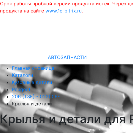
Срок работы пробной версии продукта истек. Через д
продукта на сайте
www.1c-bitrix.ru
.
АВТОЗАПЧАСТИ
Главная страница
Каталоги
Кузовные детали
Peugeot
206 (T3E) - 01.2009-
Крылья и детали
Крылья и детали для 