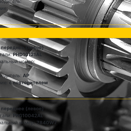
одитель:
ие:
 переднее (левое)
тали:
PHD10121AL
альный номер:
водитель:
AP
ние:
с повторителем
 переднее (левое)
тали:
PPG10042AL
нальный номер:
7840W7