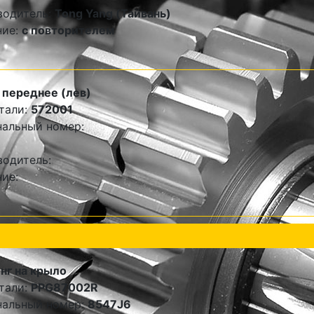
водитель:
Tong Yang (Тайвань)
ние:
с повторителем
переднее (лев)
тали:
572001
альный номер:
одитель:
ие:
нг на крыло
тали:
PPG87002R
нальный номер:
8547J6