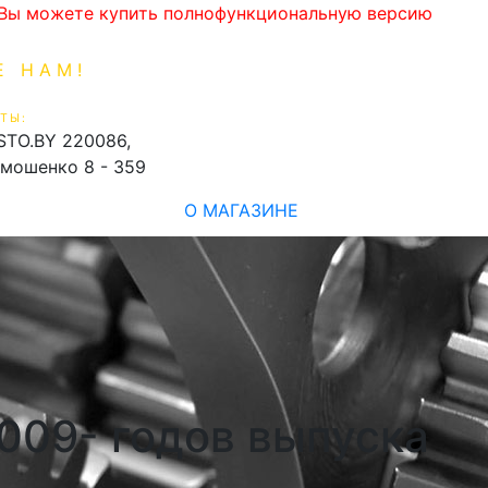
. Вы можете купить полнофункциональную версию
Е НАМ!
1-99-16
0
ТЫ:
shopping_cart
STO.BY
220086,
имошенко 8 - 359
О МАГАЗИНЕ
2009- годов выпуска