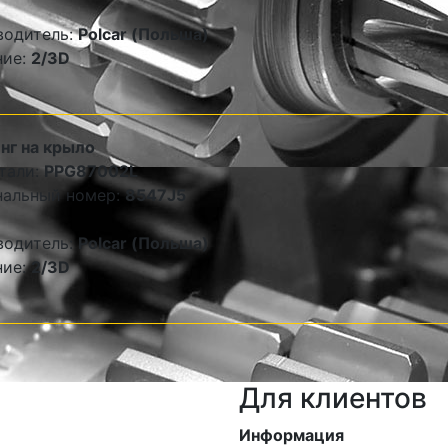
водитель:
Polcar (Польша)
ние:
2/3D
нг на крыло
тали:
PPG87002L
нальный номер:
8547J5
водитель:
Polcar (Польша)
ние:
2/3D
Для клиентов
Информация