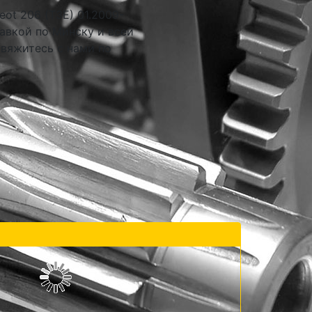
ot 206 (T3E) 01.2009-
авкой по Минску и всей
свяжитесь с нами по