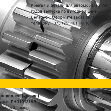
Крылья и детали для автомобилей Peuge
годов выпуска по выгодной цене с дост
Беларуси. Оформите заказ онлайн или 
телефону +375 (29) 161-99-16.
 переднее (правое)
тали:
PHD10121AR
альный номер: