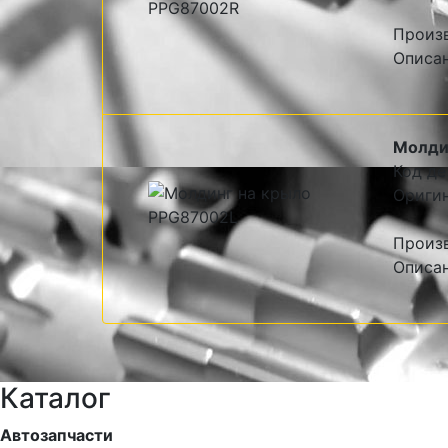
Произ
Описа
Молди
Код де
Ориги
Произ
Описа
Каталог
Автозапчасти