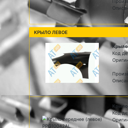
Произв
Описан
КРЫЛО ЛЕВОЕ
Крыло
Код де
Оригин
Произ
Описа
Крыло
Код де
Ориги