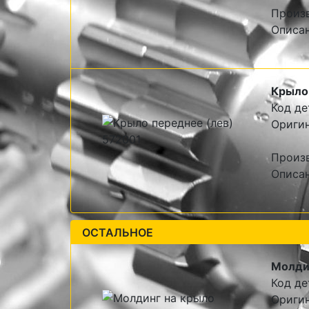
Произ
Описа
Крыло 
Код де
Оригин
Произв
Описан
ОСТАЛЬНОЕ
Молди
Код де
Ориги