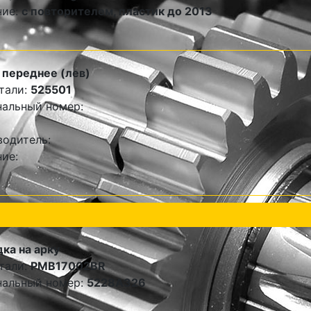
ние:
с повторителем, пластик до 2013
переднее (лев)
тали:
525501
альный номер:
одитель:
ие:
ка на арку
тали:
PMB17002BR
нальный номер:
5228A326