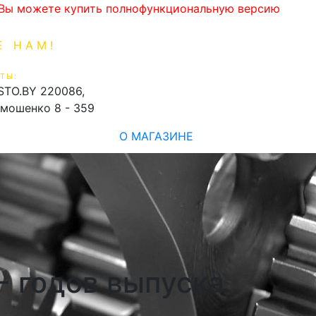
. Вы можете купить полнофункциональную версию
Е НАМ!
1-99-16
0
ТЫ:
shopping_cart
STO.BY
220086,
имошенко 8 - 359
О МАГАЗИНЕ
- годов выпуска