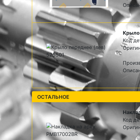
Описа
Крыло 
Код де
Оригин
Произв
Описан
ОСТАЛЬНОЕ
Наклад
Код де
Ориги