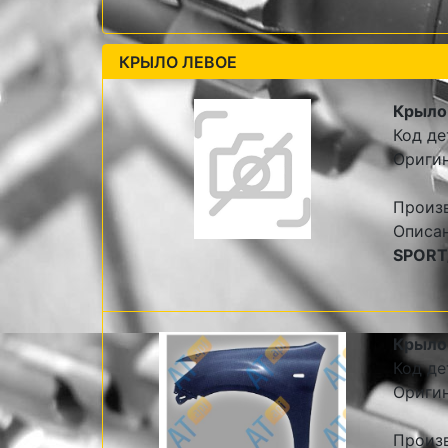
КРЫЛО ЛЕВОЕ
Крыло
Код де
Оригин
Произ
Описа
SPORT
Крыло
Код де
Ориги
Произ