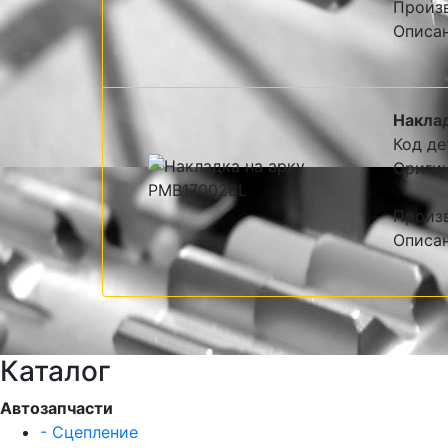
Произ
Описа
Наклад
Код де
Ориги
Произ
Описа
Каталог
Автозапчасти
- Сцепление