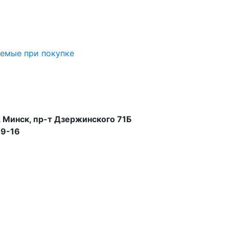
аемые при покупке
 Минск, пр-т Дзержинского 71Б
99-16