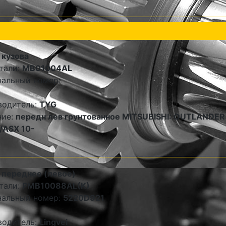
 кузова
тали:
MB01004AL
альный номер:
водитель:
TYG
ние:
передн лев грунтованное MITSUBISHI: OUTLANDER
/ASX 10-
 переднее (левое)
тали:
PMB10088AL(K)
нальный номер:
5220D921
водитель:
Lingvei