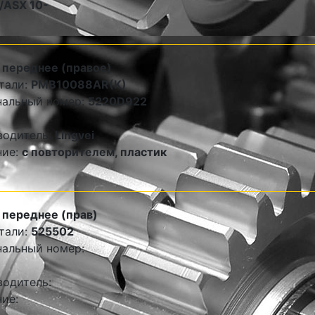
/ASX 10-
 переднее (правое)
тали:
PMB10088AR(K)
нальный номер:
5220D922
водитель:
Lingvei
ние:
с повторителем, пластик
переднее (прав)
тали:
525502
альный номер:
одитель:
ие: