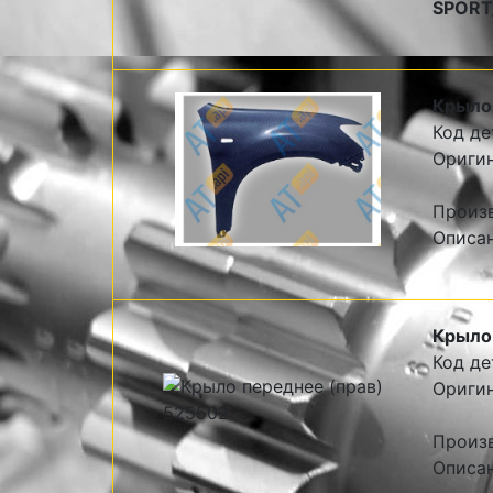
SPORT
Крыло
Код де
Ориги
Произ
Описа
Крыло 
Код де
Оригин
Произв
Описан