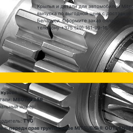
Крылья и детали для автомобилей Mitsu
выпуска по выгодной цене с доставкой
Беларуси. Оформите заказ онлайн или 
телефону +375 (29) 161-99-16.
 кузова
тали:
MB01004AR
альный номер:
водитель:
TYG
ние:
передн прав грунтованное MITSUBISHI: OUTLANDE