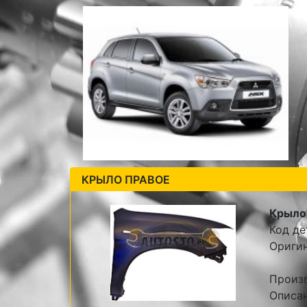
КРЫЛО ПРАВОЕ
Крыло
Код де
Оригин
Произ
Описа