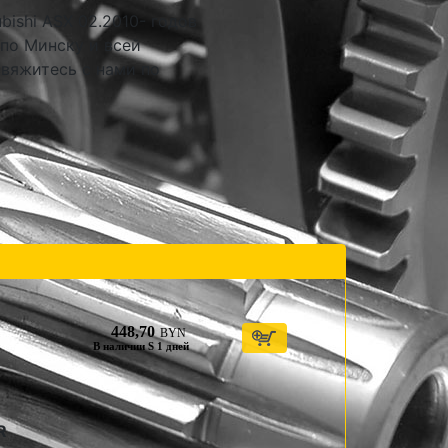
bishi ASX 02.2010- годов
 по Минску и всей
свяжитесь с нами по
448,70
BYN
В наличии S 1 дней
R