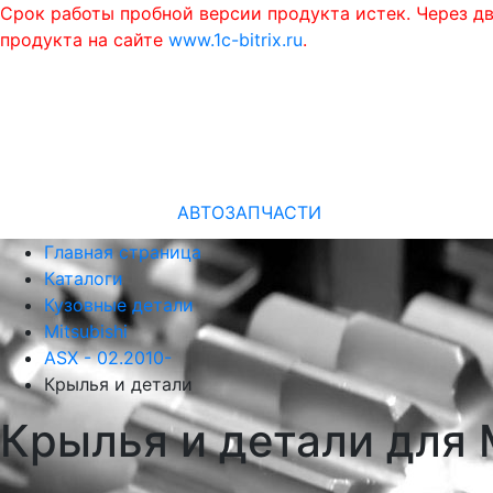
Срок работы пробной версии продукта истек. Через д
продукта на сайте
www.1c-bitrix.ru
.
АВТОЗАПЧАСТИ
Главная страница
Каталоги
Кузовные детали
Mitsubishi
ASX - 02.2010-
Крылья и детали
Крылья и детали для M