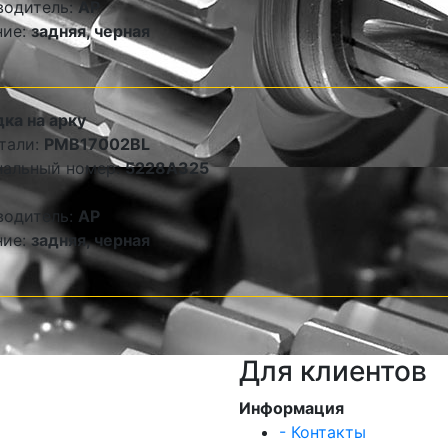
водитель:
AP
ние:
задняя, черная
ка на арку
тали:
PMB17002BL
нальный номер:
5228A325
водитель:
AP
ние:
задняя, черная
Для клиентов
Информация
- Контакты