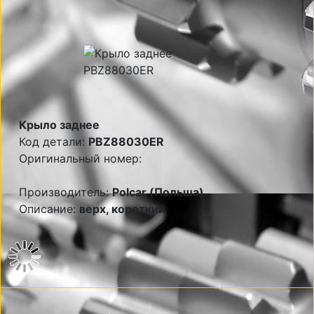
Крыло заднее
Код детали:
PBZ88030ER
Оригинальный номер:
Производитель:
Polcar (Польша)
Описание:
верх, короткий