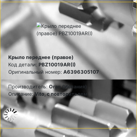
Крыло переднее (правое)
Код детали:
PBZ10019AR(I)
Оригинальный номер:
A6396305107
Производитель:
Oran (Испания)
Описание:
Vito, с повторителем