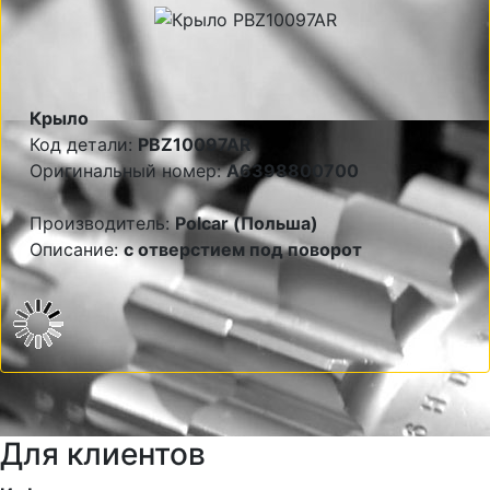
Крыло
Код детали:
PBZ10097AR
Оригинальный номер:
A6398800700
Производитель:
Polcar (Польша)
Описание:
с отверстием под поворот
Для клиентов