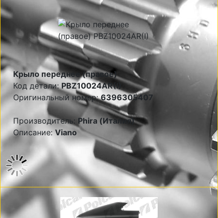
Крыло переднее (правое)
Код детали:
PBZ10024AR(I)
Оригинальный номер:
6396305407
Производитель:
Phira (Италия)
Описание:
Viano