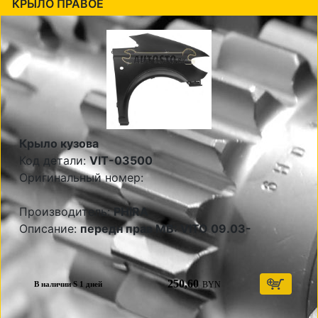
КРЫЛО ПРАВОЕ
Крыло кузова
Код детали:
VIT-03500
Оригинальный номер:
Производитель:
PHIRA
Описание:
передн прав MB: VITO 09.03-
250,60
BYN
В наличии S 1 дней