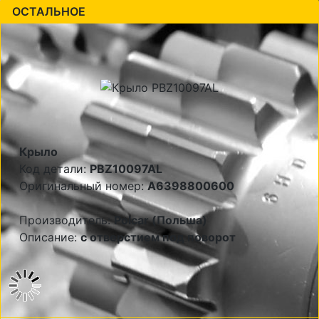
ОСТАЛЬНОЕ
Крыло
Код детали:
PBZ10097AL
Оригинальный номер:
A6398800600
Производитель:
Polcar (Польша)
Описание:
с отверстием под поворот