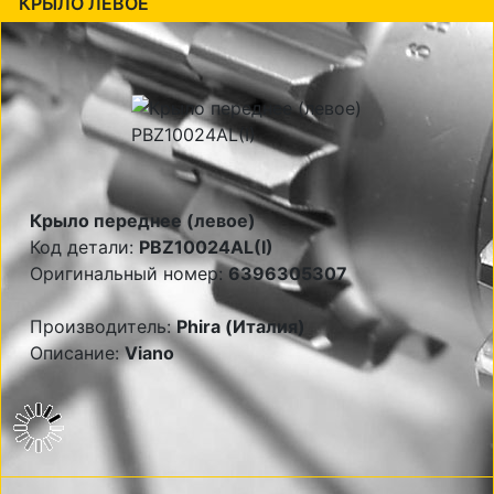
КРЫЛО ЛЕВОЕ
Крыло переднее (левое)
Код детали:
PBZ10024AL(I)
Оригинальный номер:
6396305307
Производитель:
Phira (Италия)
Описание:
Viano