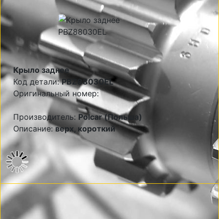
Крыло заднее
Код детали:
PBZ88030EL
Оригинальный номер:
Производитель:
Polcar (Польша)
Описание:
верх, короткий