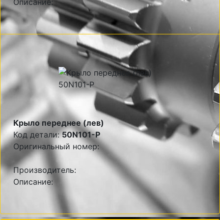
Описание:
Крыло переднее (лев)
Код детали:
50N101-P
Оригинальный номер:
Производитель:
Описание: