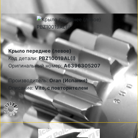
Крыло переднее (левое)
Код детали:
PBZ10019AL(I)
Оригинальный номер:
A6396305207
Производитель:
Oran (Испания)
Описание:
Vito, с повторителем