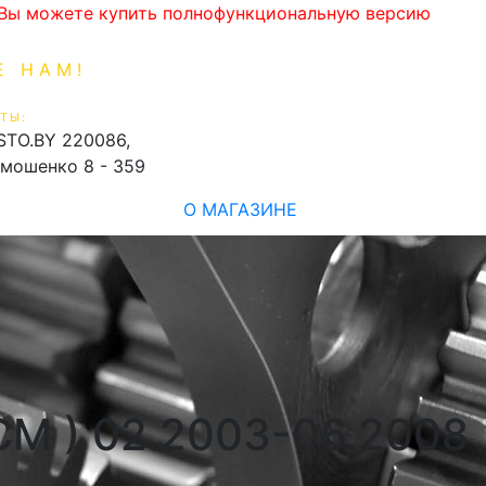
. Вы можете купить полнофункциональную версию
Е НАМ!
1-99-16
0
ТЫ:
shopping_cart
STO.BY
220086,
имошенко 8 - 359
О МАГАЗИНЕ
,CM ) 02.2003-06.2008