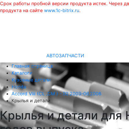
Срок работы пробной версии продукта истек. Через д
продукта на сайте
www.1c-bitrix.ru
.
АВТОЗАПЧАСТИ
Главная страница
Каталоги
Кузовные детали
Honda
Accord Viii (CL ,CM ) - 02.2003-06.2008
Крылья и детали
Крылья и детали для H