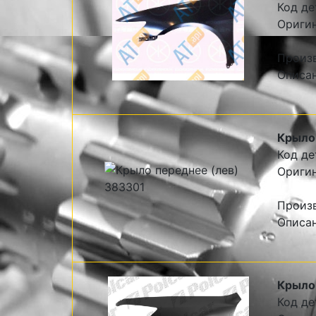
Код де
Ориги
Произ
Описа
Крыло 
Код де
Оригин
Произв
Описан
Крыло 
Код де