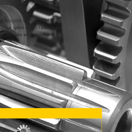
Accord Viii (CL ,CM )
дной цене с доставкой по
аз онлайн или свяжитесь с