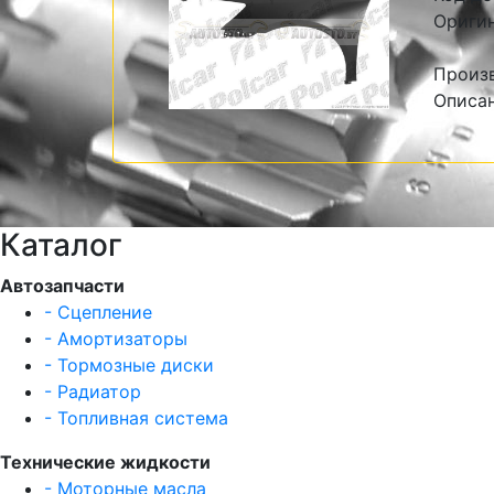
Оригин
Произв
Описан
Каталог
Автозапчасти
- Сцепление
- Амортизаторы
- Тормозные диски
- Радиатор
- Топливная система
Технические жидкости
- Моторные масла