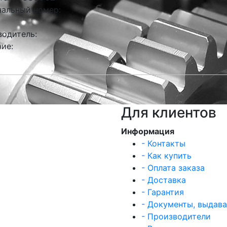
альный номер:
одитель:
ие:
Для клиентов
Информация
- Контакты
- Как купить
- Оплата заказа
- Доставка
- Гарантия
- Документы, выдав
- Производители