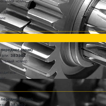
альный номер:
одитель:
ие:
переднее (прав)
тали:
383302
альный номер:
одитель:
ие:
переднее (прав)
тали:
383902