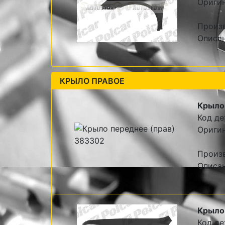
Оригин
Произв
Описан
КРЫЛО ПРАВОЕ
Крыло 
Код де
Оригин
Произв
Описан
Крыло 
Код де