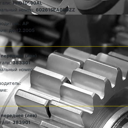
тали:
PHD10100AL
нальный номер:
60261SEA000ZZ
водитель:
AP
ние:
до 12.2005
переднее (лев)
тали:
383301
альный номер:
одитель:
ие:
переднее (лев)
тали:
383901