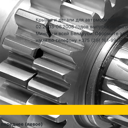
Крылья и детали для автомобилей Honda 
02.2003-06.2008 годов выпуска по выго
Минску и всей Беларуси. Оформите зак
нами по телефону +375 (29) 161-99-16.
 переднее (левое)