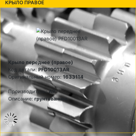
КРЫЛО ПРАВОЕ
Крыло переднее (правое)
Код детали:
PFD10013AR
Оригинальный номер:
1633114
Производитель:
AP
Описание:
грунтованное