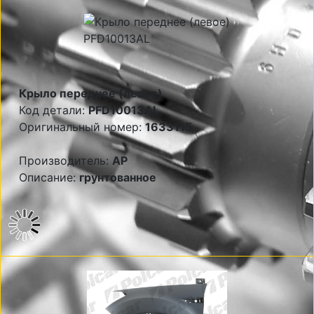
Крыло переднее (левое)
Код детали:
PFD10013AL
Оригинальный номер:
1633115
Производитель:
AP
Описание:
грунтованное