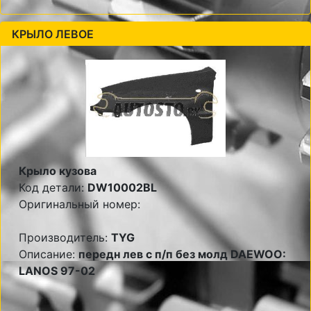
КРЫЛО ЛЕВОЕ
Крыло кузова
Код детали:
DW10002BL
Оригинальный номер:
Производитель:
TYG
Описание:
передн лев с п/п без молд DAEWOO:
LANOS 97-02