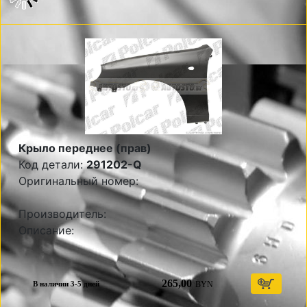
Крыло переднее (прав)
Код детали:
291202-Q
Оригинальный номер:
Производитель:
Описание:
265,00
BYN
В наличии 3-5 дней