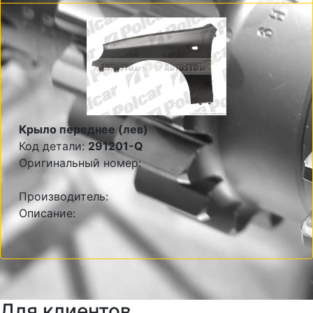
Крыло переднее (лев)
Код детали:
291201-Q
Оригинальный номер:
Производитель:
Описание:
Для клиентов