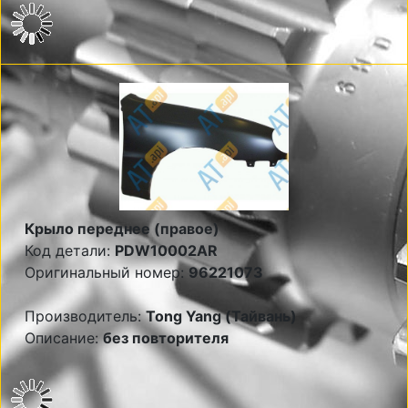
Крыло переднее (правое)
Код детали:
PDW10002AR
Оригинальный номер:
96221073
Производитель:
Tong Yang (Тайвань)
Описание:
без повторителя