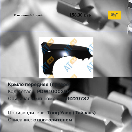
158,30
BYN
В наличии S 1 дней
Крыло переднее (правое)
Код детали:
PDW10002BR
Оригинальный номер:
A96220732
Производитель:
Tong Yang (Тайвань)
Описание:
с повторителем