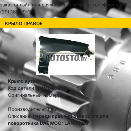
заказ онлайн или свяжитесь с нами по телефону +375
(29) 161-99-16.
КРЫЛО ПРАВОЕ
Крыло кузова
Код детали:
DW10002AR
Оригинальный номер:
Производитель:
TYG
Описание:
передн прав без отверстия для
поворотника DAEWOO: LANOS 98-