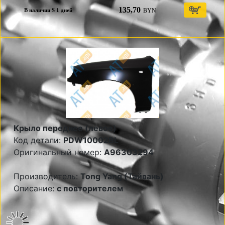
135,70
BYN
В наличии S 1 дней
Крыло переднее (левое)
Код детали:
PDW10002BL
Оригинальный номер:
A96303294
Производитель:
Tong Yang (Тайвань)
Описание:
с повторителем