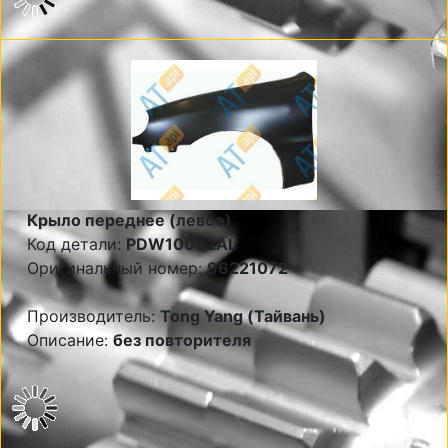
Крыло переднее (левое)
Код детали:
PDW10002AL
Оригинальный номер:
96221072
Производитель:
Tong Yang (Тайвань)
Описание:
без повторителя