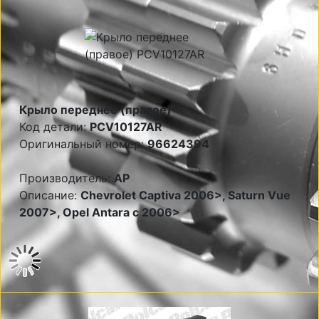
Крыло переднее (правое)
Код детали:
PCV10127AR
Оригинальный номер:
96624394
Производитель:
AP
Описание:
Chevrolet Captiva 2006>, Saturn Vue
2007>, Opel Antara c 2006>