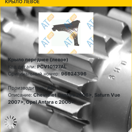
КРЫЛО ЛЕВОЕ
Крыло переднее (левое)
Код детали:
PCV10127AL
Оригинальный номер:
96624396
Производитель:
AP
Описание:
Chevrolet Captiva 2006>, Saturn Vue
2007>, Opel Antara c 2006>