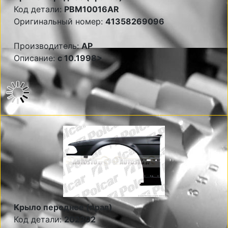
Код детали:
PBM10016AR
Оригинальный номер:
41358269096
Производитель:
AP
Описание:
с 10.1998>
Крыло переднее (прав)
Код детали:
202202