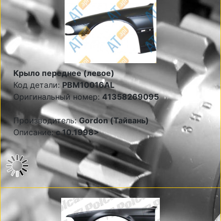
Крыло переднее (левое)
Код детали:
PBM10016AL
Оригинальный номер:
41358269095
Производитель:
Gordon (Тайвань)
Описание:
с 10.1998>