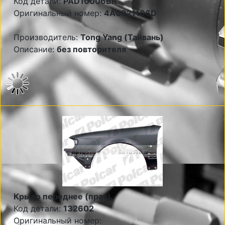
Код детали:
PAD10006BR
Оригинальный номер:
4A0821106D
Производитель:
Tong Yang (Тайвань)
Описание:
без повторителя
Крыло переднее (прав)
Код детали:
132602
Оригинальный номер: