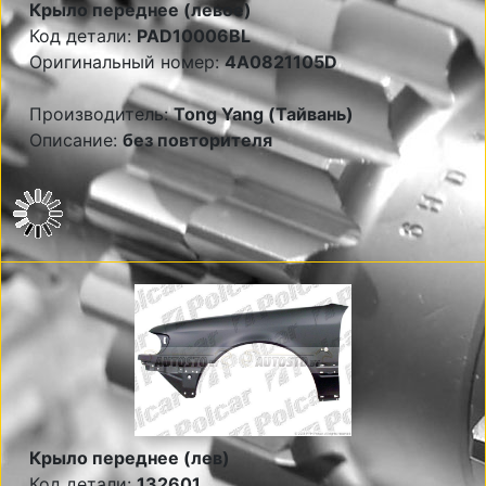
Крыло переднее (левое)
Код детали:
PAD10006BL
Оригинальный номер:
4A0821105D
Производитель:
Tong Yang (Тайвань)
Описание:
без повторителя
Крыло переднее (лев)
Код детали:
132601