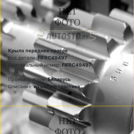
Крыло переднее правое
Код детали:
FIFRC49497
Оригинальный номер:
FIFRC49497
Производитель:
Беларусь
Описание:
из стеклопластика