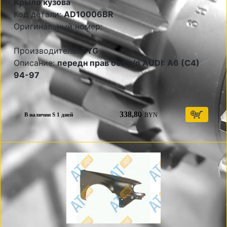
Крыло кузова
Код детали:
AD10006BR
Оригинальный номер:
Производитель:
TYG
Описание:
передн прав без п/п AUDI: A6 (C4)
94-97
338,80
BYN
В наличии S 1 дней