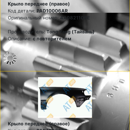
Крыло переднее (правое)
Код детали:
PAD10006AR
Оригинальный номер:
4A0821106E
Производитель:
Tong Yang (Тайвань)
Описание:
с повторителем
Крыло переднее (правое)