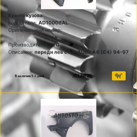
Крыло кузова
Код детали:
AD10006AL
Оригинальный номер:
Производитель:
TYG
Описание:
передн лев с п/п AUDI: A6 (C4) 94-97
301,60
BYN
В наличии S 1 дней