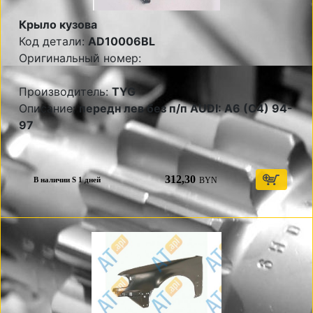
Крыло кузова
Код детали:
AD10006BL
Оригинальный номер:
Производитель:
TYG
Описание:
передн лев без п/п AUDI: A6 (C4) 94-
97
312,30
BYN
В наличии S 1 дней