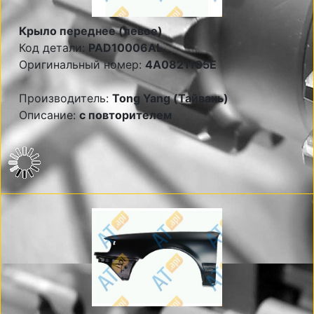
Крыло переднее (левое)
Код детали:
PAD10006AL
Оригинальный номер:
4A0821105E
Производитель:
Tong Yang (Тайвань)
Описание:
с повторителем