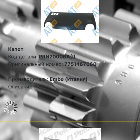
Капот
Код детали:
PRN20006A(I)
Оригинальный номер:
7751467060
Производитель:
Embo (Италия)
Описание: