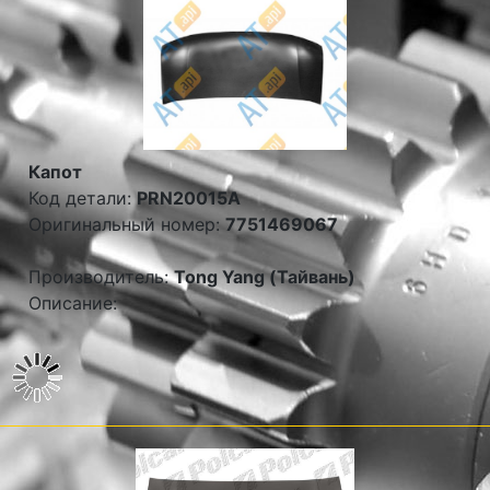
Капот
Код детали:
PRN20015A
Оригинальный номер:
7751469067
Производитель:
Tong Yang (Тайвань)
Описание: