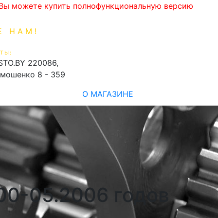
. Вы можете купить полнофункциональную версию
Е НАМ!
1-99-16
0
ТЫ:
shopping_cart
STO.BY
220086,
имошенко 8 - 359
О МАГАЗИНЕ
000-05.2006 годов