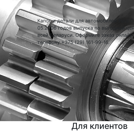
Капот и детали для автомобилей Ford G
05.2006 годов выпуска по выгодной цен
всей Беларуси. Оформите заказ онлайн
телефону +375 (29) 161-99-16.
Для клиентов