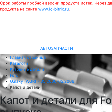
Срок работы пробной версии продукта истек. Через д
продукта на сайте
www.1c-bitrix.ru
.
АВТОЗАПЧАСТИ
Главная страница
Каталоги
Кузовные детали
Ford
Galaxy (WGR) - 05.2000-05.2006
Капот и детали
Капот и детали для F