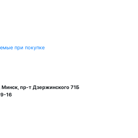
аемые при покупке
 Минск, пр-т Дзержинского 71Б
99-16