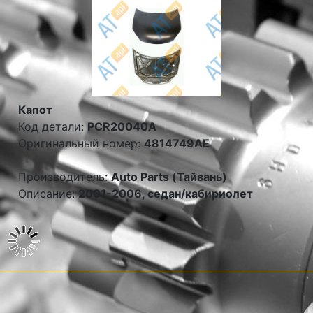
Капот
Код детали:
PCR20040A
Оригинальный номер:
4814749AE
Производитель:
Auto Parts (Тайвань)
Описание:
2001-2006, седан/кабириолет