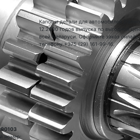
Капот и детали для автомобилей Daewoo 
12.2000 годов выпуска по выгодной цен
всей Беларуси. Оформите заказ онлайн
телефону +375 (29) 161-99-16.
290103
й номер: