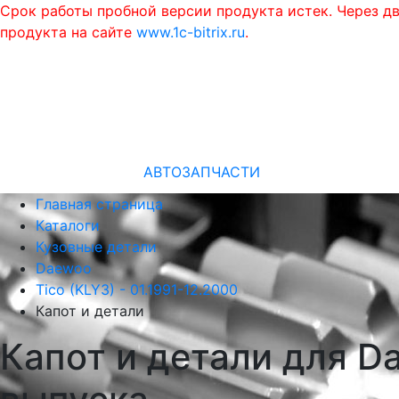
Срок работы пробной версии продукта истек. Через д
продукта на сайте
www.1c-bitrix.ru
.
АВТОЗАПЧАСТИ
Главная страница
Каталоги
Кузовные детали
Daewoo
Tico (KLY3) - 01.1991-12.2000
Капот и детали
Капот и детали для Da