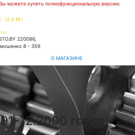
. Вы можете купить полнофункциональную версию
Е НАМ!
1-99-16
0
ТЫ:
shopping_cart
STO.BY
220086,
имошенко 8 - 359
О МАГАЗИНЕ
991-12.2000 годов