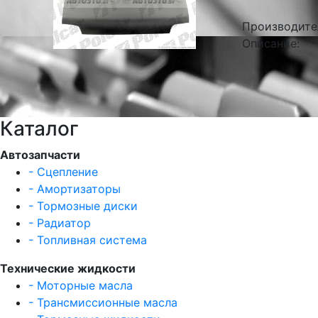
Производите
Описание:
Каталог
Автозапчасти
- Сцепление
- Амортизаторы
- Тормозные диски
- Радиатор
- Топливная система
Технические жидкости
- Моторные масла
- Трансмиссионные масла