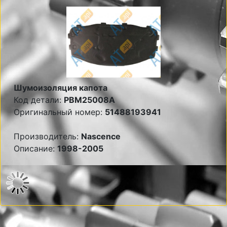
Шумоизоляция капота
Код детали:
PBM25008A
Оригинальный номер:
51488193941
Производитель:
Nascence
Описание:
1998-2005