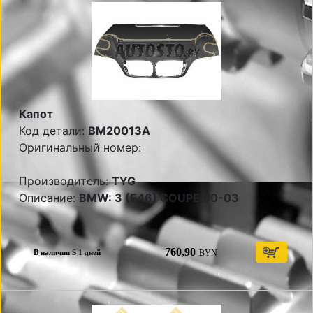
Капот
Код детали:
BM20013A
Оригинальный номер:
Производитель:
TYG
Описание:
BMW: 3 (E46) COUPE 00-03
760,90
BYN
В наличии S 1 дней