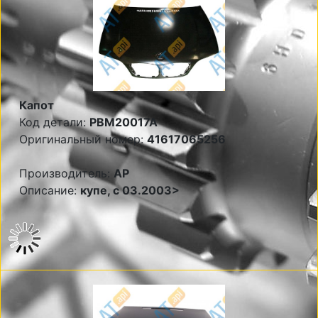
Капот
Код детали:
PBM20017A
Оригинальный номер:
41617065256
Производитель:
AP
Описание:
купе, с 03.2003>