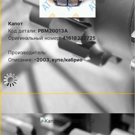
Капот
Код детали:
PBM20013A
Оригинальный номер:
41618237725
Производитель:
Описание:
-2003, купе/кабрио