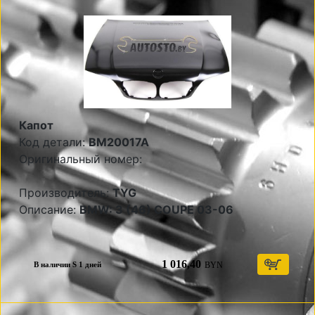
Капот
Код детали:
BM20017A
Оригинальный номер:
Производитель:
TYG
Описание:
BMW: 3 (46) COUPE 03-06
1 016,40
BYN
В наличии S 1 дней