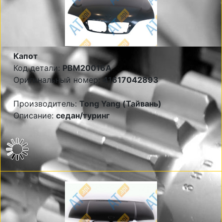
Капот
Код детали:
PBM20016A
Оригинальный номер:
41617042893
Производитель:
Tong Yang (Тайвань)
Описание:
седан/туринг