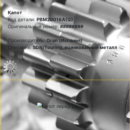
Капот
Код детали:
PBM20016A(Q)
Оригинальный номер:
########
Производитель:
Oran (Испания)
Описание:
SDN/Touring, оцинкованный металл