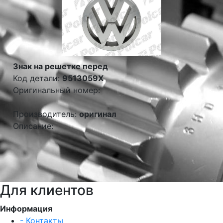
Знак на решетке перед
Код детали:
9513059X
Оригинальный номер:
Производитель:
оригинал
Описание:
Для клиентов
Информация
- Контакты