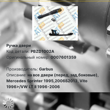
Ручка двери
Код детали:
PBZD1002A
Оригинальный номер:
0007601359
Производитель:
Garbus
Описание:
на все двери (перед, зад,боковые),
Mercedes Sprinter 1995,2006Б2013, Vito
1996>/VW LT II 1996-2006