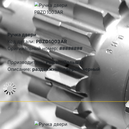
Ручка двери
Код детали:
PBZD1003AR
Оригинальный номер:
########
Производитель:
Polcar (Польша)
Описание:
раздвижных дверей, черный