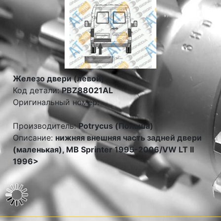
Железо двери (левой)
Код детали:
PBZ88021AL
Оригинальный номер:
Производитель:
Potrycus (Польша)
Описание:
нижняя внешняя часть задней двери
(маленькая), MB Sprinter 1995-2006/VW LT II
1996>