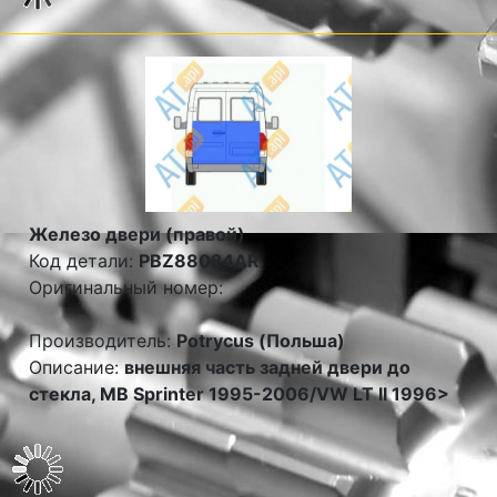
Железо двери (правой)
Код детали:
PBZ88024AR
Оригинальный номер:
Производитель:
Potrycus (Польша)
Описание:
внешняя часть задней двери до
стекла, MB Sprinter 1995-2006/VW LT II 1996>