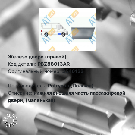
Железо двери (правой)
Код детали:
PBZ88013AR
Оригинальный номер:
3546122
Производитель:
Potrycus (Польша)
Описание:
нижняя внешняя часть пассажирской
двери, (маленькая)