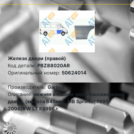
Железо двери (правой)
Код детали:
PBZ88020AR
Оригинальный номер:
50624014
Производитель:
Garbus
Описание:
нижняя внешняя часть пассажирской
двери, (высота 645мм), MB Sprinter 1995-
2006/VW LT II 1996>