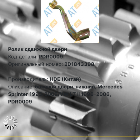
Ролик сдвижной двери
Код детали:
PDR0009
Оригинальный номер:
2D1843398
Производитель:
HDE (Китай)
Описание:
боковой двери, нижний, Mercedes
Sprinter 1995-2006/VW LT II 1996-2006,
PDR0009