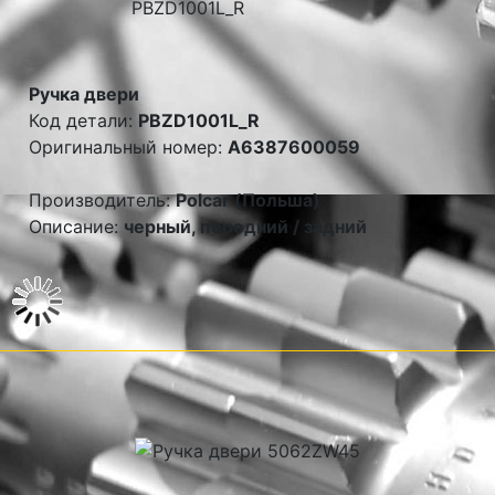
Ручка двери
Код детали:
PBZD1001L_R
Оригинальный номер:
A6387600059
Производитель:
Polcar (Польша)
Описание:
черный, передний / задний