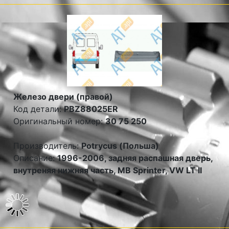
Железо двери (правой)
Код детали:
PBZ88025ER
Оригинальный номер:
30 75 250
Производитель:
Potrycus (Польша)
Описание:
1996-2006, задняя распашная дверь,
внутреняя нижняя часть, MB Sprinter, VW LT II