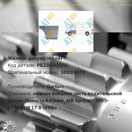
Железо двери (левой)
Код детали:
PBZ88020AL
Оригинальный номер:
50624013
Производитель:
Garbus
Описание:
нижняя внешняя часть водительской
двери, (высота 645мм), MB Sprinter 1995-
2006/VW LT II 1996>