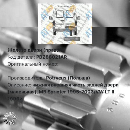
Железо двери (правой)
Код детали:
PBZ88021AR
Оригинальный номер:
Производитель:
Potrycus (Польша)
Описание:
нижняя внешняя часть задней двери
(маленькая), MB Sprinter 1995-2006/VW LT II
1996>