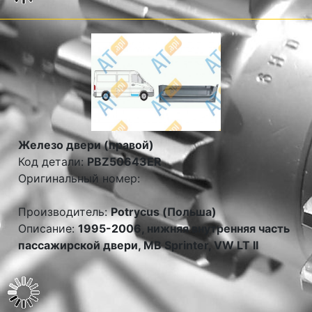
Железо двери (правой)
Код детали:
PBZ50643ER
Оригинальный номер:
Производитель:
Potrycus (Польша)
Описание:
1995-2006, нижняя внутренняя часть
пассажирской двери, MB Sprinter, VW LT II