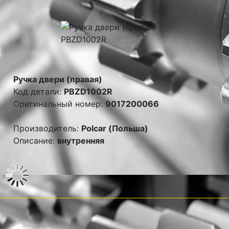
Ручка двери (правая)
Код детали:
PBZD1002R
Оригинальный номер:
9017200066
Производитель:
Polcar (Польша)
Описание:
внутренняя