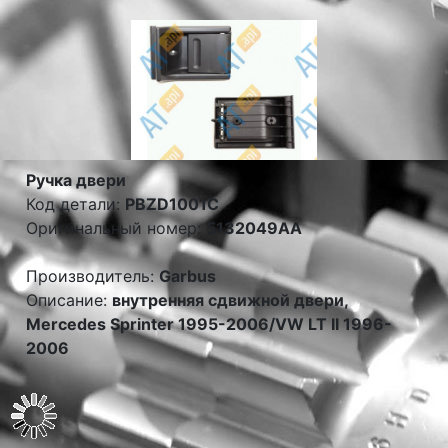
Ручка двери
Код детали:
PBZD1001C
Оригинальный номер:
5132049AA
Производитель:
Garbus
Описание:
внутренняя сдвижной двери,
Mercedes Sprinter 1995-2006/VW LT II 1996-
2006