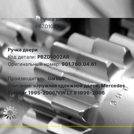
Ручка двери
Код детали:
PBZD1002AR
Оригинальный номер:
901.760.04.61
Производитель:
Garbus
Описание:
наружная сдвижной двери, Mercedes
Sprinter 1995-2006/VW LT II 1996-2006