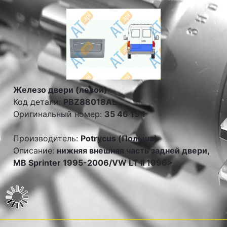
Железо двери (левой)
Код детали:
PBZ88018AL
Оригинальный номер:
35 46 15 1
Производитель:
Potrycus (Польша)
Описание:
нижняя внешняя часть задней двери,
MB Sprinter 1995-2006/VW LT II 1996>