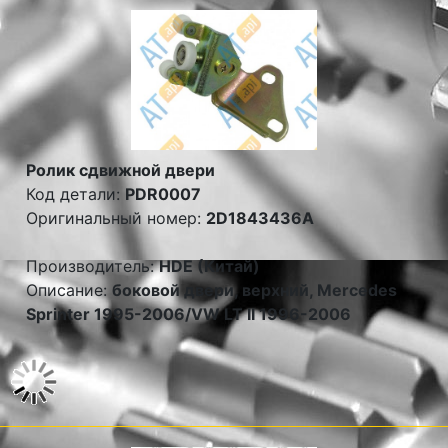
Ролик сдвижной двери
Код детали:
PDR0007
Оригинальный номер:
2D1843436A
Производитель:
HDE (Китай)
Описание:
боковой двери, верхний, Mercedes
Sprinter 1995-2006/VW LT II 1996-2006