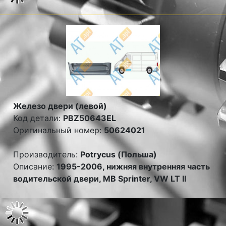
Железо двери (левой)
Код детали:
PBZ50643EL
Оригинальный номер:
50624021
Производитель:
Potrycus (Польша)
Описание:
1995-2006, нижняя внутренняя часть
водительской двери, MB Sprinter, VW LT II