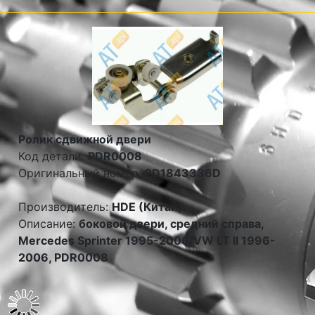
Ролик сдвижной двери
Код детали:
PDR0008
Оригинальный номер:
2D1843336D
Производитель:
HDE (Китай)
Описание:
боковой двери, средний справа,
Mercedes Sprinter 1995-2006/VW LT II 1996-
2006, PDR0008