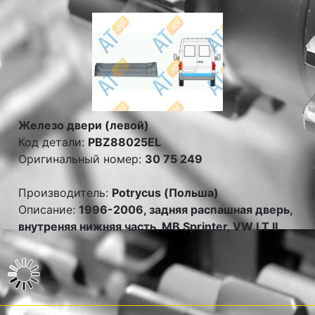
Железо двери (левой)
Код детали:
PBZ88025EL
Оригинальный номер:
30 75 249
Производитель:
Potrycus (Польша)
Описание:
1996-2006, задняя распашная дверь,
внутреняя нижняя часть, MB Sprinter, VW LT II