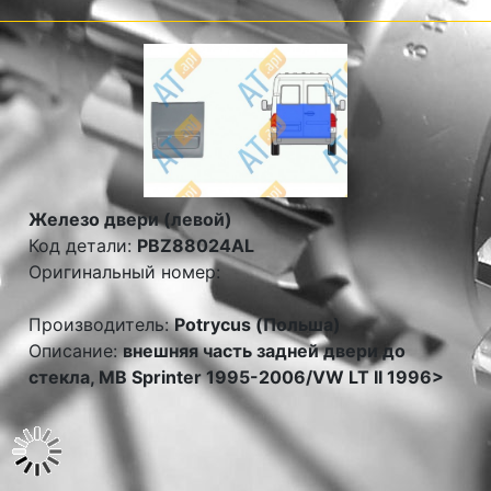
Железо двери (левой)
Код детали:
PBZ88024AL
Оригинальный номер:
Производитель:
Potrycus (Польша)
Описание:
внешняя часть задней двери до
стекла, MB Sprinter 1995-2006/VW LT II 1996>