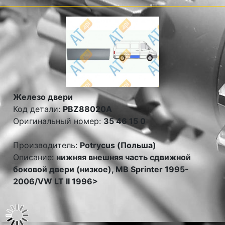
Железо двери
Код детали:
PBZ88020A
Оригинальный номер:
35 46 15 0
Производитель:
Potrycus (Польша)
Описание:
нижняя внешняя часть сдвижной
боковой двери (низкое), MB Sprinter 1995-
2006/VW LT II 1996>