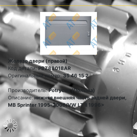
Железо двери (правой)
Код детали:
PBZ88018AR
Оригинальный номер:
35 46 15 2
Производитель:
Potrycus (Польша)
Описание:
нижняя внешняя часть задней двери,
MB Sprinter 1995-2006/VW LT II 1996>