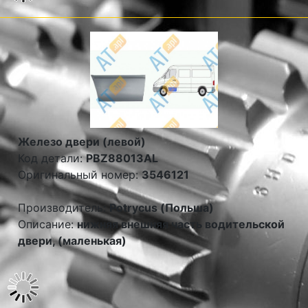
Железо двери (левой)
Код детали:
PBZ88013AL
Оригинальный номер:
3546121
Производитель:
Potrycus (Польша)
Описание:
нижняя внешняя часть водительской
двери, (маленькая)