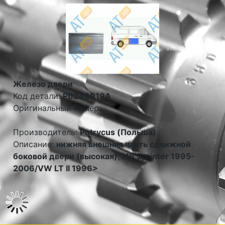
Железо двери
Код детали:
PBZ88019A
Оригинальный номер:
Производитель:
Potrycus (Польша)
Описание:
нижняя внешняя часть сдвижной
боковой двери (высокая), MB Sprinter 1995-
2006/VW LT II 1996>