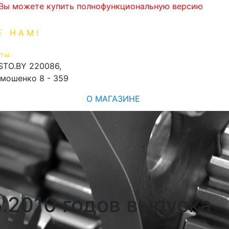
. Вы можете купить полнофункциональную версию
Е НАМ!
1-99-16
0
ТЫ:
shopping_cart
STO.BY
220086,
имошенко 8 - 359
О МАГАЗИНЕ
.2010 годов выпуска