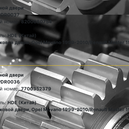
ной двери
PDR0037
й номер:
8200080754
ль:
HDE (Китай)
ковой двери, Opel Movano 1999-2010/Renault Master 
ной двери
PDR0036
й номер:
7700352379
ль:
HDE (Китай)
ковой двери, Opel Movano 1999-2010/Renault Master 