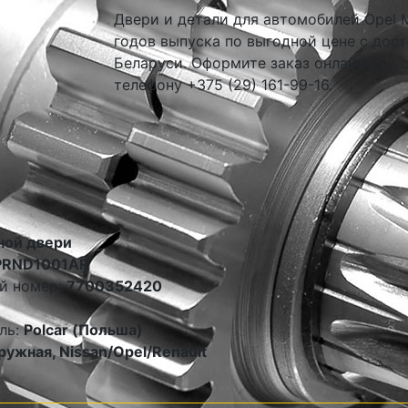
Двери и детали для автомобилей Opel 
годов выпуска по выгодной цене с дост
Беларуси. Оформите заказ онлайн или 
телефону +375 (29) 161-99-16.
ной двери
PRND1001AR
й номер:
7700352420
ль:
Polcar (Польша)
ружная, Nissan/Opel/Renault