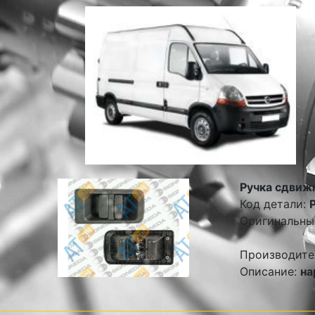
Ручка сдвиж
Код детали:
Оригинальны
Производите
Описание:
на