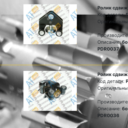
Ролик сдвиж
Код детали:
Оригинальны
Производите
Описание:
бо
PDR0037
Ролик сдвиж
Код детали:
Оригинальны
Производите
Описание:
бо
PDR0036