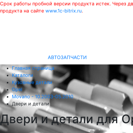
Срок работы пробной версии продукта истек. Через д
продукта на сайте
www.1c-bitrix.ru
.
АВТОЗАПЧАСТИ
Главная страница
Каталоги
Кузовные детали
Opel
Movano - 10.2003-05.2010
Двери и детали
Двери и детали для O